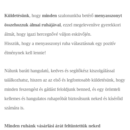
Küldetésünk
, hogy
minden
szalonunkba betérő
menyasszonyt
összehozzuk álmai ruhájával
, ezzel megelevenítve gyerekkori
álmát, hogy igazi hercegnővé váljon esküvőjén.
Hisszük, hogy a menyasszonyi ruha választásnak egy pozitív
élménynek kell lennie!
Nálunk baráti hangulatú, kedves és segítőkész kiszolgálással
találkozhatsz, hiszen az az első és legfontosabb küldetésünk, hogy
minden feszengést és gátlást feloldjunk benned, és egy örömteli
kellemes és hangulatos ruhapróbát biztosítsunk neked és kísérőid
számára is.
Minden ruhánk vásárlási árát feltüntettük neked