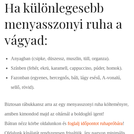
Ha különlegesebb
menyasszonyi ruha a
vágyad:
Anyagban (csipke, düszessz, muszlin, tüll, organza).
Színben (fehér, ekrü, karamell, cappuccino, púder, homok).
Fazonban (egyenes, hercegnős, báli, lágy esésű, A-vonalú,
sellő, rövid).
Biztosan rábukkansz arra az egy menyasszonyi ruha költeményre,
amiben kimondod majd az oltárnál a boldogító igent!
Bátran nézz körbe oldalunkon és
foglalj időpontot ruhapróbára
!
Oldalunk kínálatát rendszeresen frissítjük, így nagyon minimális