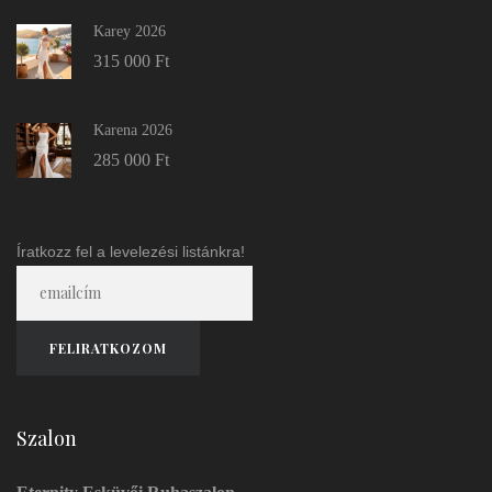
Karey 2026
315 000
Ft
Karena 2026
285 000
Ft
Íratkozz fel a levelezési listánkra!
Szalon