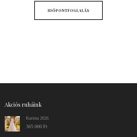
IDŐPONTFOGLALÁS
Akciós ruháink
Karima 2026
365 000
Ft