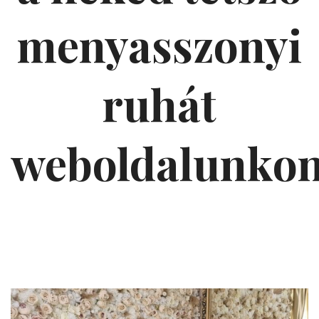
menyasszonyi
ruhát
weboldalunko