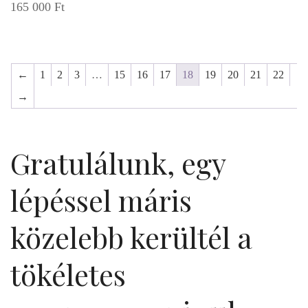
165 000
Ft
←
1
2
3
…
15
16
17
18
19
20
21
22
→
Gratulálunk, egy
lépéssel máris
közelebb kerültél a
tökéletes