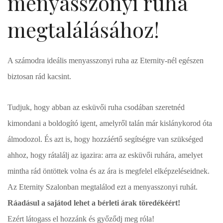
menyasszonyi ruha
megtalálásához!
A számodra ideális menyasszonyi ruha az Eternity-nél egészen
biztosan rád kacsint.
Tudjuk, hogy abban az esküvői ruha csodában szeretnéd
kimondani a boldogító igent, amelyről talán már kislánykorod óta
álmodozol. És azt is, hogy hozzáértő segítségre van szükséged
ahhoz, hogy rátalálj az igazira: arra az esküvői ruhára, amelyet
mintha rád öntöttek volna és az ára is megfelel elképzeléseidnek.
Az Eternity Szalonban megtalálod ezt a menyasszonyi ruhát.
Ráadásul a sajátod lehet a bérleti árak töredékéért!
Ezért látogass el hozzánk és győződj meg róla!