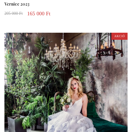
Vernice 2023
165 000
Ft
205 000
Ft
AKCIÓ