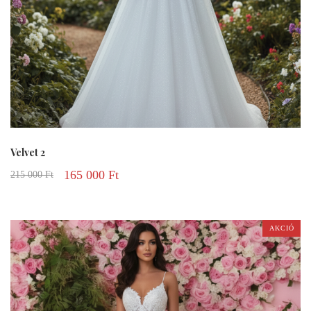
Velvet 2
165 000
Ft
215 000
Ft
AKCIÓ