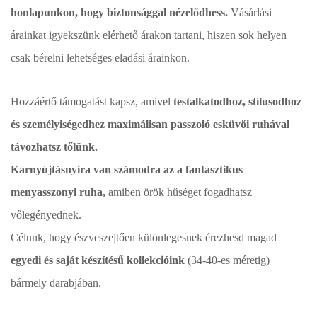
honlapunkon, hogy biztonsággal nézelődhess.
Vásárlási
árainkat igyekszünk elérhető árakon tartani, hiszen sok helyen
csak bérelni lehetséges eladási árainkon.
Hozzáértő támogatást kapsz, amivel
testalkatodhoz, stílusodhoz
és személyiségedhez maximálisan passzoló esküvői ruhával
távozhatsz tőlünk.
Karnyújtásnyira van számodra az a fantasztikus
menyasszonyi ruha,
amiben örök hűséget fogadhatsz
vőlegényednek.
Célunk, hogy észveszejtően különlegesnek érezhesd magad
egyedi és saját készítésű kollekcióink
(34-40-es méretig)
bármely darabjában.