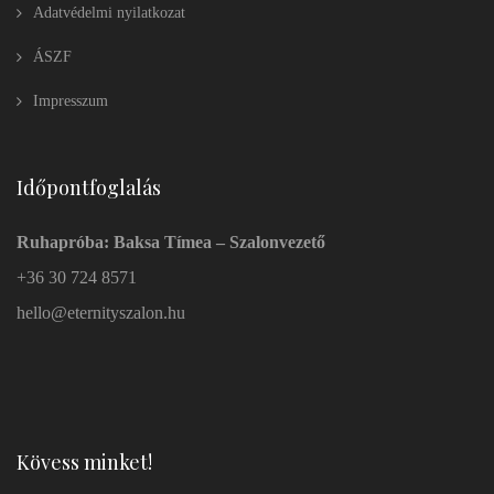
Adatvédelmi nyilatkozat
ÁSZF
Impresszum
Időpontfoglalás
Ruhapróba: Baksa Tímea – Szalonvezető
+36 30 724 8571
hello@eternityszalon.hu
Kövess minket!