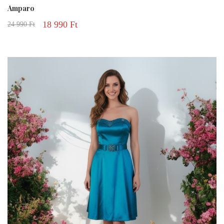
Amparo
18 990
Ft
24 990
Ft