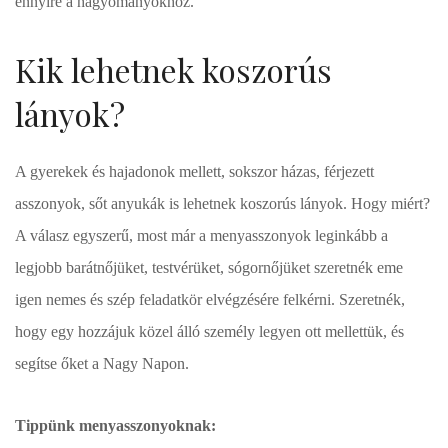
ennyire a hagyományokhoz.
Kik lehetnek koszorús
lányok?
A gyerekek és hajadonok mellett, sokszor házas, férjezett
asszonyok, sőt anyukák is lehetnek koszorús lányok. Hogy miért?
A válasz egyszerű, most már a menyasszonyok leginkább a
legjobb barátnőjüket, testvérüket, sógornőjüket szeretnék eme
igen nemes és szép feladatkör elvégzésére felkérni. Szeretnék,
hogy egy hozzájuk közel álló személy legyen ott mellettük, és
segítse őket a Nagy Napon.
Tippünk menyasszonyoknak: