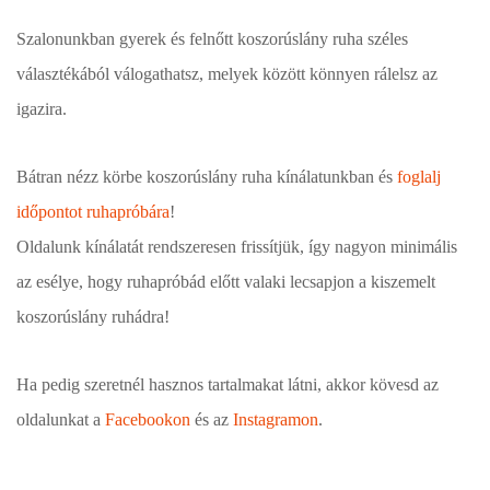
Szalonunkban gyerek és felnőtt koszorúslány ruha széles
választékából válogathatsz, melyek között könnyen rálelsz az
igazira.
Bátran nézz körbe koszorúslány ruha kínálatunkban és
foglalj
időpontot ruhapróbára
!
Oldalunk kínálatát rendszeresen frissítjük, így nagyon minimális
az esélye, hogy ruhapróbád előtt valaki lecsapjon a kiszemelt
koszorúslány ruhádra!
Ha pedig szeretnél hasznos tartalmakat látni, akkor kövesd az
oldalunkat a
Facebookon
és az
Instagramon
.