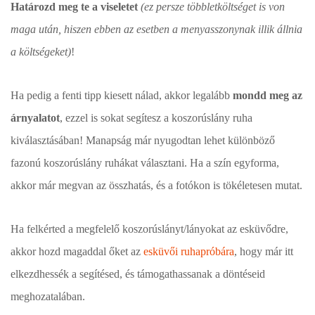
Határozd meg te a viseletet
(ez persze többletköltséget is von
maga után, hiszen ebben az esetben a menyasszonynak illik állnia
a költségeket)
!
Ha pedig a fenti tipp kiesett nálad, akkor legalább
mondd meg az
árnyalatot
, ezzel is sokat segítesz a koszorúslány ruha
kiválasztásában! Manapság már nyugodtan lehet különböző
fazonú koszorúslány ruhákat választani. Ha a szín egyforma,
akkor már megvan az összhatás, és a fotókon is tökéletesen mutat.
Ha felkérted a megfelelő koszorúslányt/lányokat az esküvődre,
akkor hozd magaddal őket az
esküvői ruhapróbára
, hogy már itt
elkezdhessék a segítésed, és támogathassanak a döntéseid
meghozatalában.