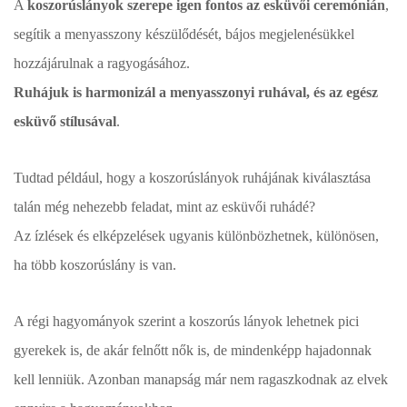
A
koszorúslányok szerepe igen fontos az esküvői ceremónián
,
segítik a menyasszony készülődését, bájos megjelenésükkel
hozzájárulnak a ragyogásához.
Ruhájuk is harmonizál a menyasszonyi ruhával, és az egész
esküvő stílusával
.
Tudtad például, hogy a koszorúslányok ruhájának kiválasztása
talán még nehezebb feladat, mint az esküvői ruhádé?
Az ízlések és elképzelések ugyanis különbözhetnek, különösen,
ha több koszorúslány is van.
A régi hagyományok szerint a koszorús lányok lehetnek pici
gyerekek is, de akár felnőtt nők is, de mindenképp hajadonnak
kell lenniük. Azonban manapság már nem ragaszkodnak az elvek