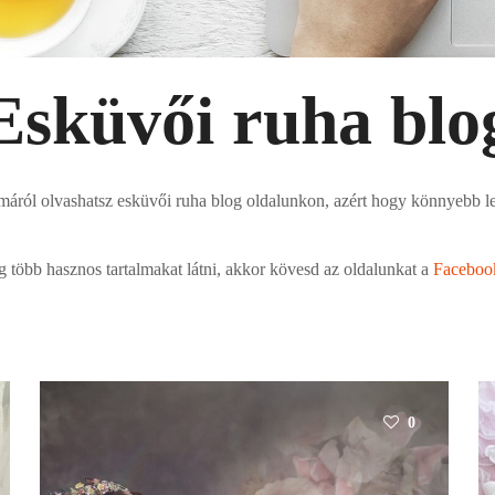
Esküvői ruha blo
máról olvashatsz esküvői ruha blog oldalunkon, azért hogy könnyebb le
 több hasznos tartalmakat látni, akkor kövesd az oldalunkat a
Faceboo
0