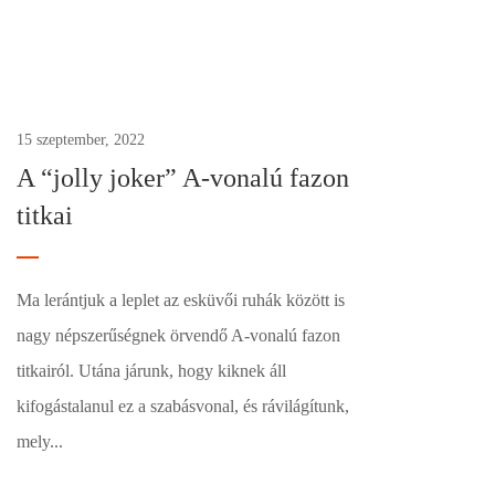
0
15 szeptember, 2022
A “jolly joker” A-vonalú fazon
titkai
Ma lerántjuk a leplet az esküvői ruhák között is
nagy népszerűségnek örvendő A-vonalú fazon
titkairól. Utána járunk, hogy kiknek áll
kifogástalanul ez a szabásvonal, és rávilágítunk,
mely...