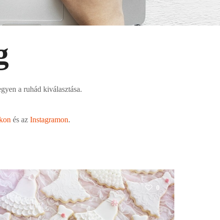
g
gyen a ruhád kiválasztása.
kon
és az
Instagramon
.
0