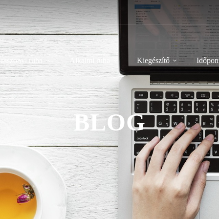
asszonyi ruha
Alkalmi ruha
Kiegészítő
Időpont
BLOG