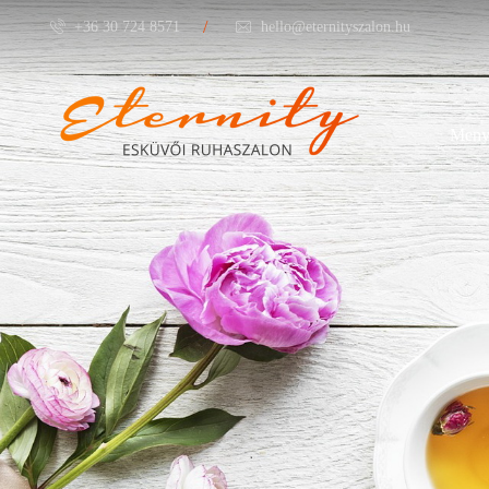
/
+36 30 724 8571
hello@eternityszalon.hu
Meny