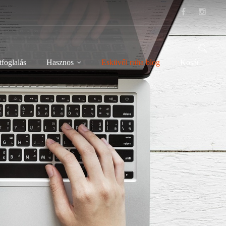
foglalás
Hasznos
Esküvői ruha blog
Kosár