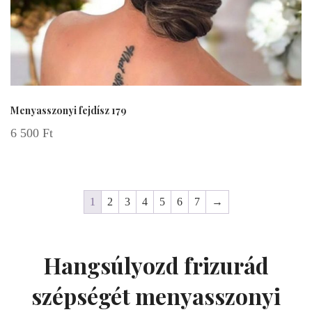
Menyasszonyi fejdísz 179
6 500
Ft
1
2
3
4
5
6
7
→
Hangsúlyozd frizurád
szépségét menyasszonyi