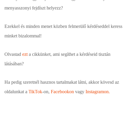
menyasszonyi fejdíszt helyezz?
Ezekkel és minden menet közben felmerülő kérdéseddel keress
minket bizalommal!
Olvastad
ezt
a cikkünket, ami segíthet a kérdéseid tisztán
látásában?
Ha pedig szeretnél hasznos tartalmakat látni, akkor kövesd az
oldalunkat a
TikTok
-on,
Facebookon
vagy
Instagramon.