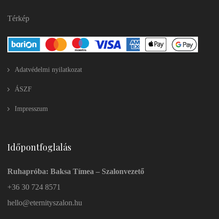
Térkép
Adatvédelmi nyilatkozat
ÁSZF
Impresszum
Időpontfoglalás
Ruhapróba: Baksa Tímea – Szalonvezető
+36 30 724 8571
hello@eternityszalon.hu