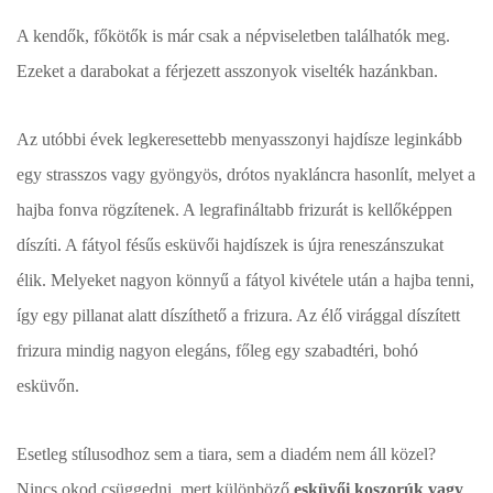
A kendők, főkötők is már csak a népviseletben találhatók meg.
Ezeket a darabokat a férjezett asszonyok viselték hazánkban.
Az utóbbi évek legkeresettebb menyasszonyi hajdísze leginkább
egy strasszos vagy gyöngyös, drótos nyakláncra hasonlít, melyet a
hajba fonva rögzítenek. A legrafináltabb frizurát is kellőképpen
díszíti. A fátyol fésűs esküvői hajdíszek is újra reneszánszukat
élik. Melyeket nagyon könnyű a fátyol kivétele után a hajba tenni,
így egy pillanat alatt díszíthető a frizura. Az élő virággal díszített
frizura mindig nagyon elegáns, főleg egy szabadtéri, bohó
esküvőn.
Esetleg stílusodhoz sem a tiara, sem a diadém nem áll közel?
Nincs okod csüggedni, mert különböző
esküvői koszorúk vagy