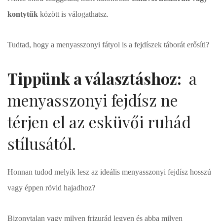
kontytűk
között is válogathatsz.
Tudtad, hogy a menyasszonyi fátyol is a fejdíszek táborát erősíti?
Tippünk a választáshoz:
a
menyasszonyi fejdísz ne
térjen el az esküvői ruhád
stílusától.
Honnan tudod melyik lesz az ideális menyasszonyi fejdísz hosszú
vagy éppen rövid hajadhoz?
Bizonytalan vagy milyen frizurád legyen és abba milyen