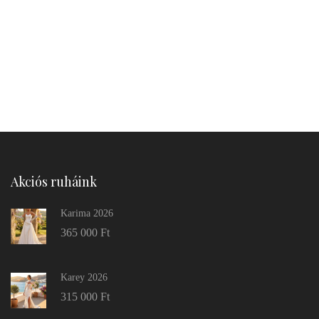
Akciós ruháink
Karima 2026
365 000
Ft
Karey 2026
315 000
Ft