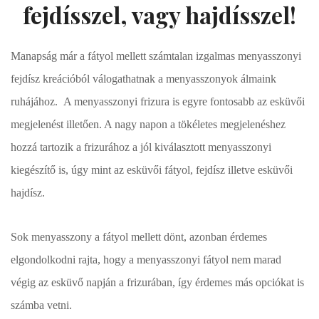
fejdísszel, vagy hajdísszel!
Manapság már a fátyol mellett számtalan izgalmas menyasszonyi
fejdísz kreációból válogathatnak a menyasszonyok álmaink
ruhájához. A menyasszonyi frizura is egyre fontosabb az esküvői
megjelenést illetően. A nagy napon a tökéletes megjelenéshez
hozzá tartozik a frizurához a jól kiválasztott menyasszonyi
kiegészítő is, úgy mint az esküvői fátyol, fejdísz illetve esküvői
hajdísz.
Sok menyasszony a fátyol mellett dönt, azonban érdemes
elgondolkodni rajta, hogy a menyasszonyi fátyol nem marad
végig az esküvő napján a frizurában, így érdemes más opciókat is
számba vetni.