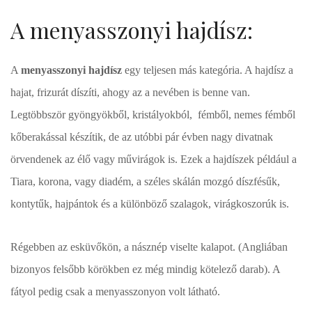
A menyasszonyi hajdísz:
A
menyasszonyi hajdísz
egy teljesen más kategória. A hajdísz a
hajat, frizurát díszíti, ahogy az a nevében is benne van.
Legtöbbször gyöngyökből, kristályokból, fémből, nemes fémből
kőberakással készítik, de az utóbbi pár évben nagy divatnak
örvendenek az élő vagy művirágok is. Ezek a hajdíszek például a
Tiara, korona, vagy diadém, a széles skálán mozgó díszfésűk,
kontytűk, hajpántok és a különböző szalagok, virágkoszorúk is.
Régebben az esküvőkön, a násznép viselte kalapot. (Angliában
bizonyos felsőbb körökben ez még mindig kötelező darab). A
fátyol pedig csak a menyasszonyon volt látható.