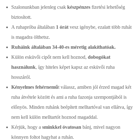
Szalonunkban jelenleg csak
készpénzes
fizetési lehetőség
biztosított.
A ruhapróba általában
1
órát
vesz igénybe, ezalatt több ruhát
is magadra ölthetsz.
Ruháink általában 34-40-es méretig alakíthatóak.
Külön esküvői cipőt nem kell hoznod,
dobogókat
használunk
, így hiteles képet kapsz az esküvői ruha
hosszáról.
Kényelmes fehérnemű
t válassz, amiben jól érzed magad két
ruha átvétele között és ami a ruha fazonja szempontjából is
előnyös. Minden ruhánk beépített melltartóval van ellátva, így
nem kell külön melltartót hoznod magaddal.
Kérjük, hogy a
sminkkel óvatosan
bánj, mivel nagyon
könnyen foltot hagyhat a ruhán.