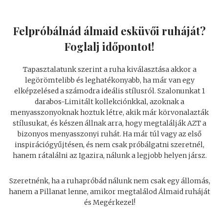
Felpróbálnád álmaid esküvői ruháját?
Foglalj időpontot!
Tapasztalatunk szerint a ruha kiválasztása akkor a
legörömtelibb és leghatékonyabb, ha már van egy
elképzelésed a számodra ideális stílusról. Szalonunkat 1
darabos-Limitált kollekciónkkal, azoknak a
menyasszonyoknak hoztuk létre, akik már körvonalazták
stílusukat, és készen állnak arra, hogy megtalálják AZT a
bizonyos menyasszonyi ruhát. Ha már túl vagy az első
inspirációgyűjtésen, és nem csak próbálgatni szeretnél,
hanem rátalálni az Igazira, nálunk a legjobb helyen jársz.
Szeretnénk, ha a ruhapróbád nálunk nem csak egy állomás,
hanem a Pillanat lenne, amikor megtalálod Álmaid ruháját
és Megérkezel!