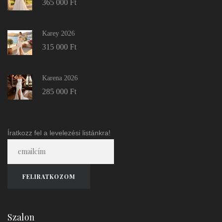
365 000
Ft
Karey 2026
315 000
Ft
Karena 2026
285 000
Ft
Íratkozz fel a levelezési listánkra!
Szalon