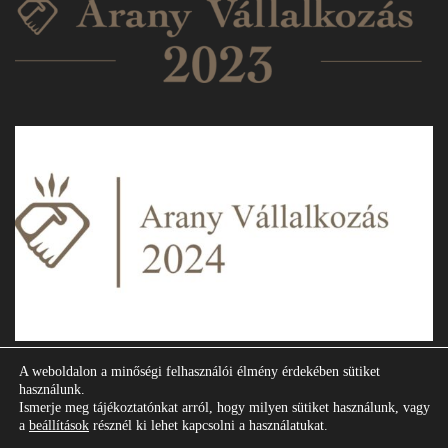
A weboldalon a minőségi felhasználói élmény érdekében sütiket
használunk.
Ismerje meg tájékoztatónkat arról, hogy milyen sütiket használunk, vagy
Copyright © 2018 Eternityszalon.hu. All Rights Reserved.
a
beállítások
résznél ki lehet kapcsolni a használatukat.