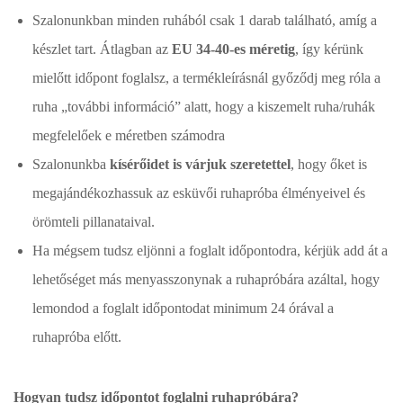
Szalonunkban minden ruhából csak 1 darab található, amíg a
készlet tart. Átlagban az
EU 34-40-es méretig
, így kérünk
mielőtt időpont foglalsz, a termékleírásnál győződj meg róla a
ruha „további információ” alatt, hogy a kiszemelt ruha/ruhák
megfelelőek e méretben számodra
Szalonunkba
kísérőidet is várjuk szeretettel
, hogy őket is
megajándékozhassuk az esküvői ruhapróba élményeivel és
örömteli pillanataival.
Ha mégsem tudsz eljönni a foglalt időpontodra, kérjük add át a
lehetőséget más menyasszonynak a ruhapróbára azáltal, hogy
lemondod a foglalt időpontodat minimum 24 órával a
ruhapróba előtt.
Hogyan tudsz időpontot foglalni ruhapróbára?