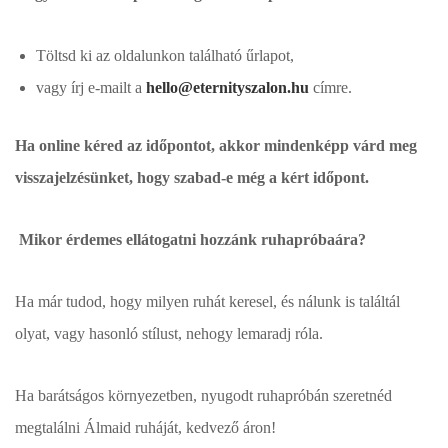
Töltsd ki az oldalunkon található űrlapot,
vagy írj e-mailt a
hello@eternityszalon.hu
címre.
Ha online kéred az időpontot, akkor mindenképp várd meg
visszajelzésünket, hogy szabad-e még a kért időpont.
Mikor érdemes ellátogatni hozzánk ruhapróbaára?
Ha már tudod, hogy milyen ruhát keresel, és nálunk is találtál
olyat, vagy hasonló stílust, nehogy lemaradj róla.
Ha barátságos környezetben, nyugodt ruhapróbán szeretnéd
megtalálni Álmaid ruháját, kedvező áron!