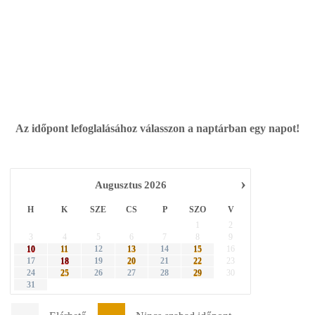
Az időpont lefoglalásához válasszon a naptárban egy napot!
›
Augusztus
2026
H
K
SZE
CS
P
SZO
V
1
2
3
4
5
6
7
8
9
·
··
·
··
10
11
12
13
14
15
16
·
·
·
17
18
19
20
21
22
23
·
·
24
25
26
27
28
29
30
31