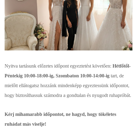
Nyitva tartásunk előzetes időpont egyeztetést követően:
Hétfőtől-
Péntekig 10:00-18:00-ig, Szombaton 10:00-14:00-ig
tart, de
mielőtt ellátogatsz hozzánk mindenképp egyeztessünk időpontot,
hogy biztosíthassuk számodra a gondtalan és nyugodt ruhapróbát.
Kérj mihamarabb időpontot, ne hagyd, hogy tökéletes
ruhádat más viselje!