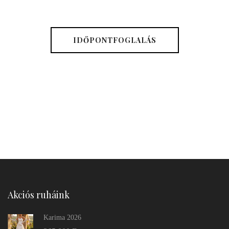
IDŐPONTFOGLALÁS
Akciós ruháink
Karima 2026