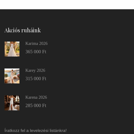
Akciós ruháink
Karima 2026
365 000
Ft
Karey 2026
315 000
Ft
Karena 2026
285 000
Ft
Íratkozz fel a levelezési listánkra!