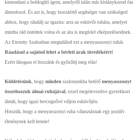
kimondani a boldogító igent, amelyről talán már kislánykorod óta
álmodozol. És azt is, hogy hozzáértő segítségre van szükséged
ahhoz, hogy rátalálj az igazira: arra az esküvői ruhára, amelyet
mintha rád öntöttek volna és az ára is megfelel elképzeléseidnek.
Az Eternity Szalonban megtalálod ezt a menyasszonyi ruhát.
Ráadásul a sajátod lehet a bérleti árak töredékéért!
Ezért látogass el hozzánk és győződj meg róla!
Küldetésünk
, hogy
minden
szalonunkba betérő
menyasszonyt
összehozzuk álmai ruhájával
, ezzel megelevenítve gyerekkori
álmát, hogy igazi hercegnővé váljon esküvőjén.
Hisszük, hogy a menyasszonyi ruha választásnak egy pozitív
élménynek kell lennie!