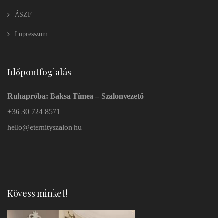
ÁSZF
Impresszum
Időpontfoglalás
Ruhapróba: Baksa Tímea – Szalonvezető
+36 30 724 8571
hello@eternityszalon.hu
Kövess minket!