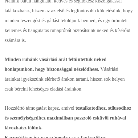
Nálunk baráti hangulatú, kedves és segítőkész kiszolgálással
találkozhatsz, hiszen az az első és legfontosabb küldetésünk, hogy
minden feszengést és gátlást feloldjunk benned, és egy örömteli
kellemes és hangulatos ruhapróbát biztosítsunk neked és kísérőid
számára is.
Minden ruhánk vásárlási árát feltüntettük neked
honlapunkon, hogy biztonsággal nézelődhess.
Vásárlási
árainkat igyekszünk elérhető árakon tartani, hiszen sok helyen
csak bérelni lehetséges eladási árainkon.
Hozzáértő támogatást kapsz, amivel
testalkatodhoz, stílusodhoz
és személyiségedhez maximálisan passzoló esküvői ruhával
távozhatsz tőlünk.
Karnyújtásnyira van számodra az a fantasztikus