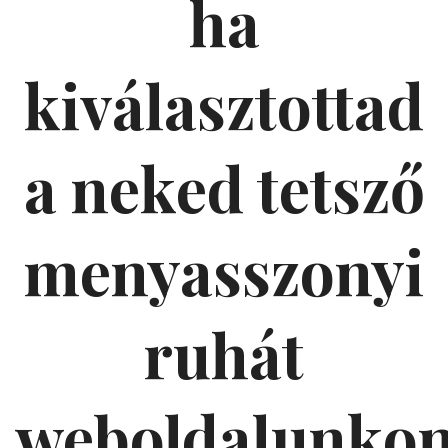
ha
kiválasztottad
a neked tetsző
menyasszonyi
ruhát
weboldalunko