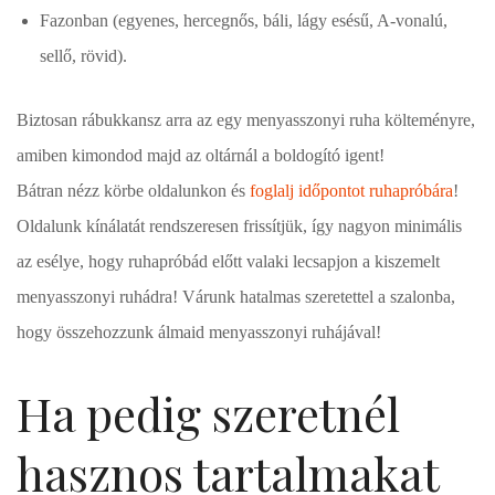
Fazonban (egyenes, hercegnős, báli, lágy esésű, A-vonalú,
sellő, rövid).
Biztosan rábukkansz arra az egy menyasszonyi ruha költeményre,
amiben kimondod majd az oltárnál a boldogító igent!
Bátran nézz körbe oldalunkon és
foglalj időpontot ruhapróbára
!
Oldalunk kínálatát rendszeresen frissítjük, így nagyon minimális
az esélye, hogy ruhapróbád előtt valaki lecsapjon a kiszemelt
menyasszonyi ruhádra! Várunk hatalmas szeretettel a szalonba,
hogy összehozzunk álmaid menyasszonyi ruhájával!
Ha pedig szeretnél
hasznos tartalmakat