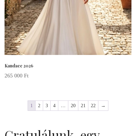
Kandace 2026
265 000
Ft
1
2
3
4
…
20
21
22
→
Gratulálunk, egy