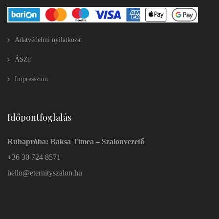
Adatvédelmi nyilatkozat
ÁSZF
Impresszum
Időpontfoglalás
Ruhapróba: Baksa Tímea – Szalonvezető
+36 30 724 8571
hello@eternityszalon.hu