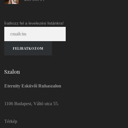
Íratkozz fel a levelezési listánkra!
Szalon
Eternity Esküvői Ruhaszalon
1106 Budapest, Váltó utca 55.
Térkép