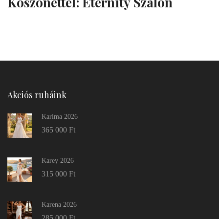
Köszönettel: Eternity Szalon
Akciós ruháink
Karima 2026
365 000
Ft
Karey 2026
315 000
Ft
Karena 2026
285 000
Ft