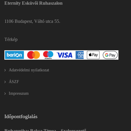
Eternity Esküvői Ruhaszalon
1106 Budapest, Váltó utca 55.
Térkép
Adatvédelmi nyilatkozat
ÁSZF
Impresszum
Időpontfoglalás
Ruhapróba: Baksa Tímea – Szalonvezető