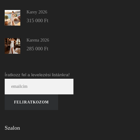
Karey 2026
315 000
Ft
Karena 2026
285 000
Ft
Íratkozz fel a levelezési listánkra!
Szalon