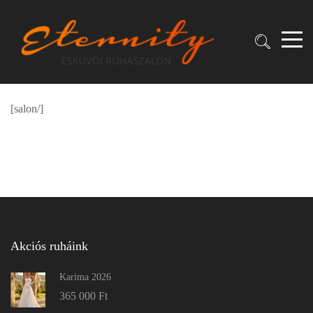
[salon/]
Akciós ruháink
Karima 2026
365 000
Ft