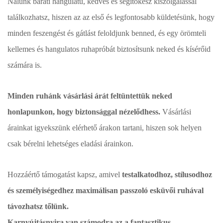
Nálunk baráti hangulatú, kedves és segítőkész kiszolgálással
találkozhatsz, hiszen az az első és legfontosabb küldetésünk, hogy
minden feszengést és gátlást feloldjunk benned, és egy örömteli
kellemes és hangulatos ruhapróbát biztosítsunk neked és kísérőid
számára is.
Minden ruhánk vásárlási árát feltüntettük neked
honlapunkon, hogy biztonsággal nézelődhess.
Vásárlási
árainkat igyekszünk elérhető árakon tartani, hiszen sok helyen
csak bérelni lehetséges eladási árainkon.
Hozzáértő támogatást kapsz, amivel
testalkatodhoz, stílusodhoz
és személyiségedhez maximálisan passzoló esküvői ruhával
távozhatsz tőlünk.
Karnyújtásnyira van számodra az a fantasztikus