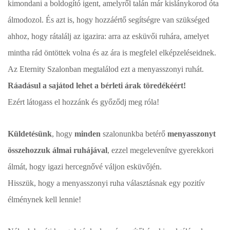
kimondani a boldogító igent, amelyről talán már kislánykorod óta
álmodozol. És azt is, hogy hozzáértő segítségre van szükséged
ahhoz, hogy rátalálj az igazira: arra az esküvői ruhára, amelyet
mintha rád öntöttek volna és az ára is megfelel elképzeléseidnek.
Az Eternity Szalonban megtalálod ezt a menyasszonyi ruhát.
Ráadásul a sajátod lehet a bérleti árak töredékéért!
Ezért látogass el hozzánk és győződj meg róla!
Küldetésünk
, hogy
minden
szalonunkba betérő
menyasszonyt
összehozzuk álmai ruhájával
, ezzel megelevenítve gyerekkori
álmát, hogy igazi hercegnővé váljon esküvőjén.
Hisszük, hogy a menyasszonyi ruha választásnak egy pozitív
élménynek kell lennie!