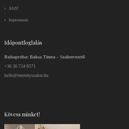
ÁSZF
Impresszum
Időpontfoglalás
Ruhapróba: Baksa Tímea – Szalonvezető
+36 30 724 8571
hello@eternityszalon.hu
Kövess minket!