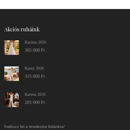
Akciós ruháink
Karima 2026
365 000
Ft
Karey 2026
315 000
Ft
Karena 2026
285 000
Ft
Íratkozz fel a levelezési listánkra!