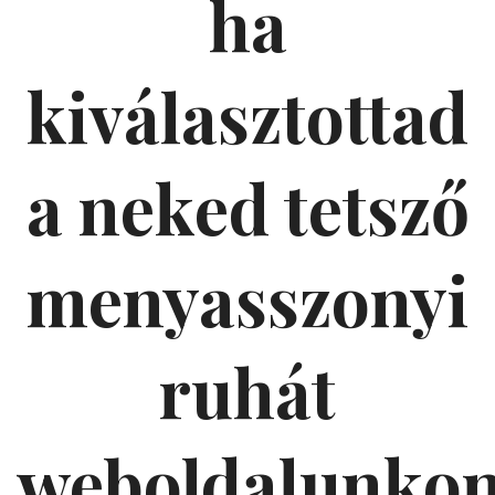
ha
kiválasztottad
a neked tetsző
menyasszonyi
ruhát
weboldalunko