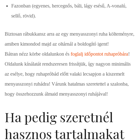
Fazonban (egyenes, hercegnős, báli, lágy esésű, A-vonalú,
sellő, rövid).
Biztosan rábukkansz arra az egy menyasszonyi ruha költeményre,
amiben kimondod majd az oltárnál a boldogító igent!
Bátran nézz körbe oldalunkon és
foglalj időpontot ruhapróbára
!
Oldalunk kínálatát rendszeresen frissítjük, így nagyon minimális
az esélye, hogy ruhapróbád előtt valaki lecsapjon a kiszemelt
menyasszonyi ruhádra! Várunk hatalmas szeretettel a szalonba,
hogy összehozzunk álmaid menyasszonyi ruhájával!
Ha pedig szeretnél
hasznos tartalmakat