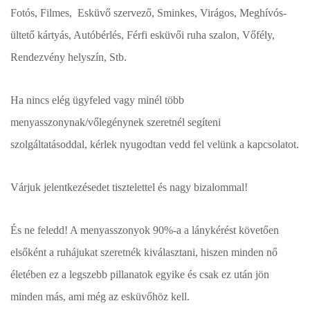
Fotós, Filmes, Esküvő szervező, Sminkes, Virágos, Meghívós-
ültető kártyás, Autóbérlés, Férfi esküvői ruha szalon, Vőfély,
Rendezvény helyszín, Stb.
Ha nincs elég ügyfeled vagy minél több
menyasszonynak/vőlegénynek szeretnél segíteni
szolgáltatásoddal, kérlek nyugodtan vedd fel velünk a kapcsolatot.
Várjuk jelentkezésedet tisztelettel és nagy bizalommal!
És ne feledd! A menyasszonyok 90%-a a lánykérést követően
elsőként a ruhájukat szeretnék kiválasztani, hiszen minden nő
életében ez a legszebb pillanatok egyike és csak ez után jön
minden más, ami még az esküvőhöz kell.