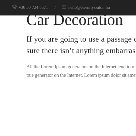
/
+36 30 724 8571
hello@eternityszalon.hu
Car Decoration
Menyasszony
If you are going to use a passage
sure there isn’t anything embarras
All the Lorem Ipsum generators on the Internet tend to re
true generator on the Internet. Lorem ipsum dolor sit amet,