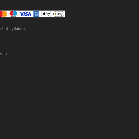
elmi nyilatkozat
szum