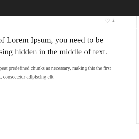
2
i ruha
Alkalmi ruha
Kiegészítő
Időpontfoglalá
 of Lorem Ipsum, you need to be
sing hidden in the middle of text.
peat predefined chunks as necessary, making this the first
 consectetur adipiscing elit.