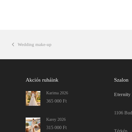
Wedding make-up
Akciós ruháink
Szalon
Karima 2026
Eternity
365 000
Ft
1106 Buda
Karey 2026
315 000
Ft
Térkép