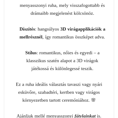
menyasszonyi ruha, mely visszafogottabb és
drámaibb megjelenést kölcsönöz.
Díszítés
: hangsúlyos
3D virágapplikációk a
mellrésznél
, így romantikus összképet adva.
Stílus
: romantikus, nőies és egyedi – a
klasszikus szatén alapot a 3D virágok
játékossá és különlegessé teszik.
Ez a ruha ideális választás tavaszi vagy nyári
esküvőre, szabadtéri, kertben vagy virágos
környezetben tartott ceremóniához. 🌸
Ajánljuk mellé menyasszonyi
fátylainkat
is.