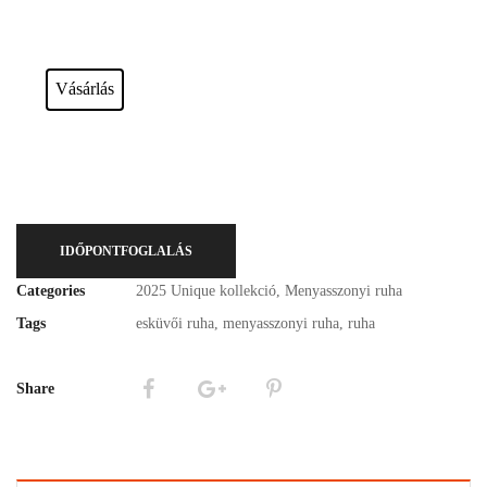
Esküvői ruháink bérelhetőek vagy akár meg is vásárolhatóak. Válasszon!
Vásárlás
IDŐPONTFOGLALÁS
Categories
2025 Unique kollekció
,
Menyasszonyi ruha
Tags
esküvői ruha
,
menyasszonyi ruha
,
ruha
Share