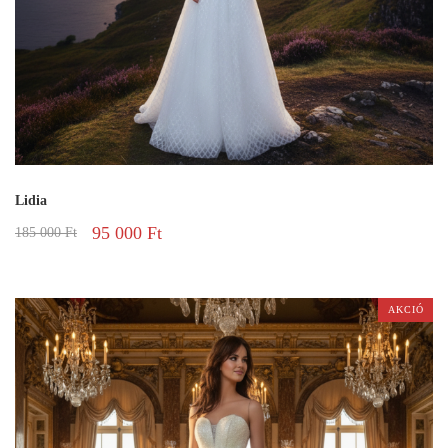
Lidia
95 000
Ft
185 000
Ft
AKCIÓ