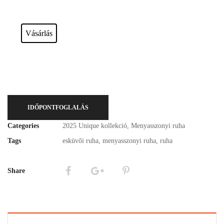
Esküvői ruháink bérelhetőek vagy akár meg is vásárolhatóak. Válasszon!
Vásárlás
IDŐPONTFOGLALÁS
Categories
2025 Unique kollekció
,
Menyasszonyi ruha
Tags
esküvői ruha
,
menyasszonyi ruha
,
ruha
Share