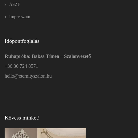
ÁSZF
Impresszum
Időpontfoglalás
Ruhapróba: Baksa Tímea – Szalonvezető
+36 30 724 8571
hello@eternityszalon.hu
Kövess minket!