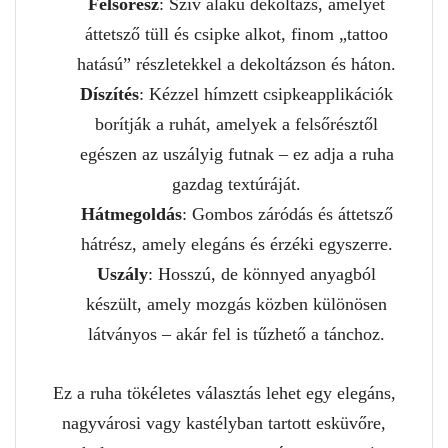
Felsőrész
: Szív alakú dekoltázs, amelyet
áttetsző tüll és csipke alkot, finom „tattoo
hatású” részletekkel a dekoltázson és háton.
Díszítés
: Kézzel hímzett csipkeapplikációk
borítják a ruhát, amelyek a felsőrésztől
egészen az uszályig futnak – ez adja a ruha
gazdag textúráját.
Hátmegoldás
: Gombos záródás és áttetsző
hátrész, amely elegáns és érzéki egyszerre.
Uszály
: Hosszú, de könnyed anyagból
készült, amely mozgás közben különösen
látványos – akár fel is tűzhető a tánchoz.
Ez a ruha tökéletes választás lehet egy elegáns,
nagyvárosi vagy kastélyban tartott esküvőre,