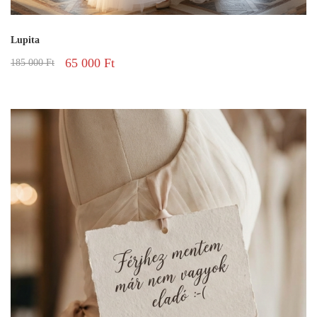
Lupita
65 000
Ft
185 000
Ft