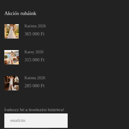
Akciós ruháink
Karima 2026
365 000
Ft
Karey 2026
315 000
Ft
Karena 2026
285 000
Ft
Íratkozz fel a levelezési listánkra!