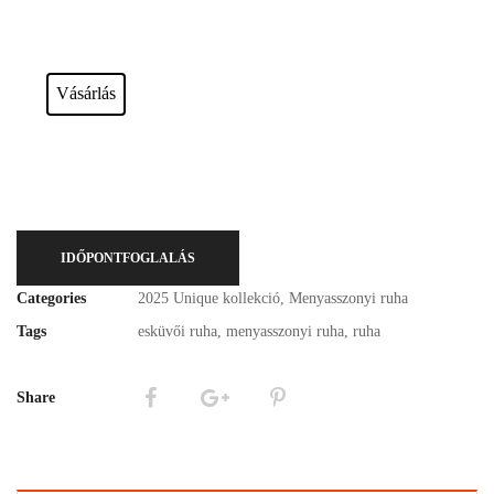
Esküvői ruháink bérelhetőek vagy akár meg is vásárolhatóak. Válasszon!
Vásárlás
IDŐPONTFOGLALÁS
Categories
2025 Unique kollekció
,
Menyasszonyi ruha
Tags
esküvői ruha
,
menyasszonyi ruha
,
ruha
Share