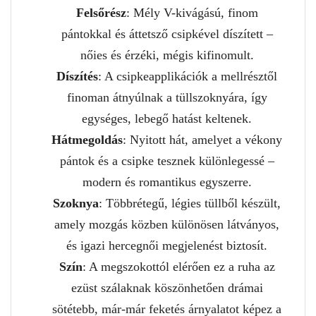
Felsőrész
: Mély V-kivágású, finom
pántokkal és áttetsző csipkével díszített –
nőies és érzéki, mégis kifinomult.
Díszítés
: A csipkeapplikációk a mellrésztől
finoman átnyúlnak a tüllszoknyára, így
egységes, lebegő hatást keltenek.
Hátmegoldás
: Nyitott hát, amelyet a vékony
pántok és a csipke tesznek különlegessé –
modern és romantikus egyszerre.
Szoknya
: Többrétegű, légies tüllből készült,
amely mozgás közben különösen látványos,
és igazi hercegnői megjelenést biztosít.
Szín
: A megszokottól elérően ez a ruha az
ezüst szálaknak köszönhetően drámai
sötétebb, már-már feketés árnyalatot képez a