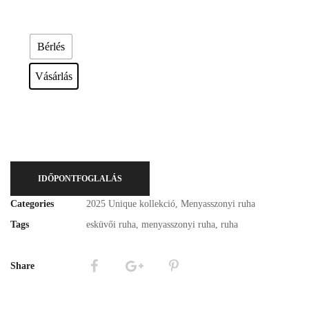
Esküvői ruháink bérelhetőek vagy akár meg is vásárolhatóak. Válasszon!
Bérlés
Vásárlás
IDŐPONTFOGLALÁS
Categories
2025 Unique kollekció
,
Menyasszonyi ruha
Tags
esküvői ruha
,
menyasszonyi ruha
,
ruha
Share