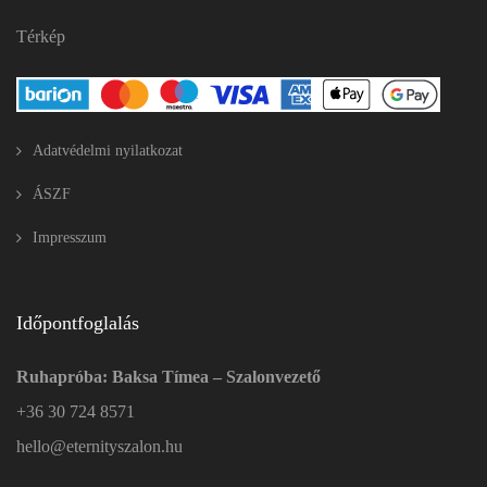
Térkép
Adatvédelmi nyilatkozat
ÁSZF
Impresszum
Időpontfoglalás
Ruhapróba: Baksa Tímea – Szalonvezető
+36 30 724 8571
hello@eternityszalon.hu