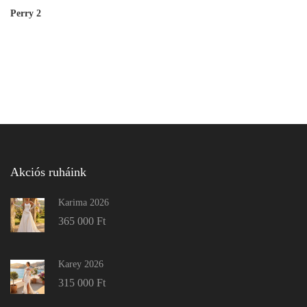
Perry 2
Akciós ruháink
Karima 2026
365 000
Ft
Karey 2026
315 000
Ft