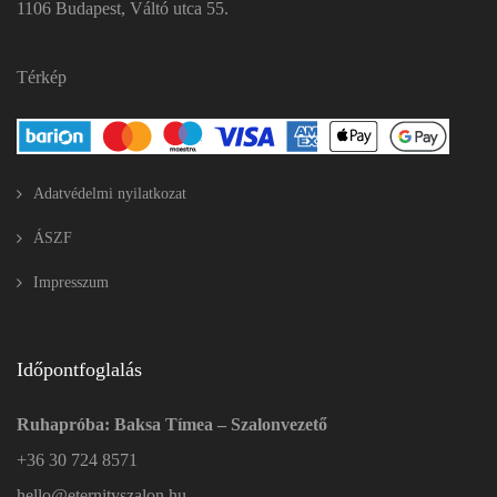
1106 Budapest, Váltó utca 55.
Térkép
Adatvédelmi nyilatkozat
ÁSZF
Impresszum
Időpontfoglalás
Ruhapróba: Baksa Tímea – Szalonvezető
+36 30 724 8571
hello@eternityszalon.hu