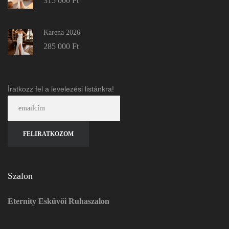
315 000
Ft
Karena 2026
285 000
Ft
Íratkozz fel a levelezési listánkra!
Szalon
Eternity Esküvői Ruhaszalon