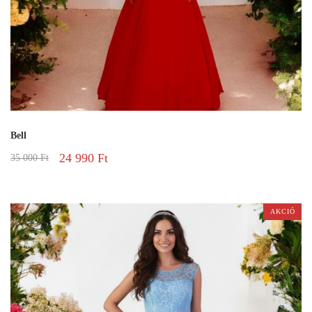
Bell
24 990
Ft
35 000
Ft
AKCIÓ