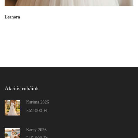
Leanora
Akciós ruháink
Karima 2026
365 000
Ft
Karey 2026