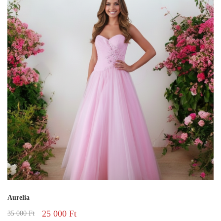
Aurelia
25 000
Ft
35 000
Ft