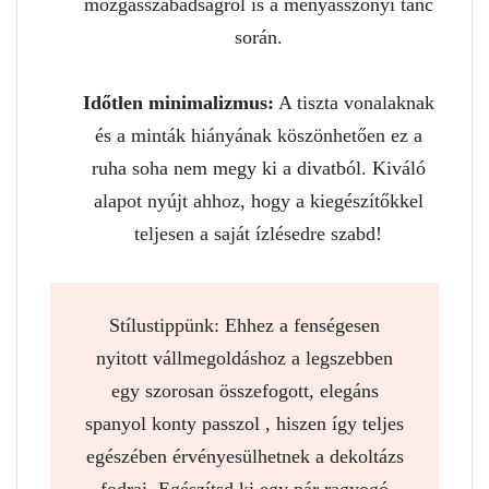
mozgásszabadságról is a menyasszonyi tánc
során.
Időtlen minimalizmus:
A tiszta vonalaknak
és a minták hiányának köszönhetően ez a
ruha soha nem megy ki a divatból. Kiváló
alapot nyújt ahhoz, hogy a kiegészítőkkel
teljesen a saját ízlésedre szabd!
Stílustippünk:
Ehhez a fenségesen
nyitott vállmegoldáshoz a legszebben
egy szorosan összefogott, elegáns
spanyol konty passzol , hiszen így teljes
egészében érvényesülhetnek a dekoltázs
fodrai. Egészítsd ki egy pár ragyogó