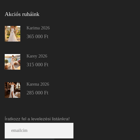
Akciós ruháink
Karima 2026
365 000
Ft
Karey 2026
315 000
Ft
Karena 2026
285 000
Ft
Íratkozz fel a levelezési listánkra!