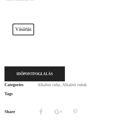
Esküvői ruháink bérelhetőek vagy akár meg is vásárolhatóak. Válasszon!
Vásárlás
IDŐPONTFOGLALÁS
Categories
Alkalmi ruha
,
Alkalmi ruhak
Tags
Share