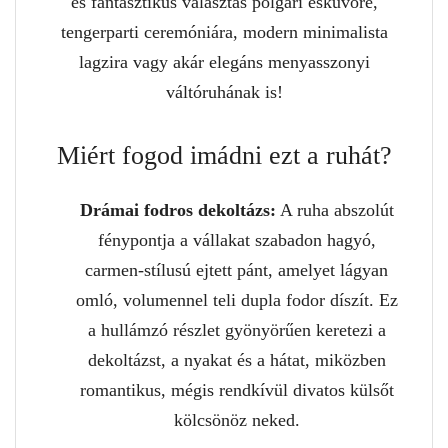
és fantasztikus választás polgári esküvőre,
tengerparti ceremóniára, modern minimalista
lagzira vagy akár elegáns menyasszonyi
váltóruhának is!
Miért fogod imádni ezt a ruhát?
Drámai fodros dekoltázs:
A ruha abszolút
fénypontja a vállakat szabadon hagyó,
carmen-stílusú ejtett pánt, amelyet lágyan
omló, volumennel teli dupla fodor díszít. Ez
a hullámzó részlet gyönyörűen keretezi a
dekoltázst, a nyakat és a hátat, miközben
romantikus, mégis rendkívül divatos külsőt
kölcsönöz neked.