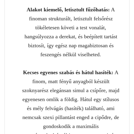
Alakot kiemelő, letisztult fűzőhatás:
A
finoman strukturált, letisztult felsőrész
tökéletesen követi a test vonalát,
hangsúlyozza a derekat, és beépített tartást
biztosít, így egész nap magabiztosan és
feszengés nélkül viselheted.
Kecses egyenes szabás és hátul hasíték:
A
finom, matt fényű anyagból készült
szoknyarész elegánsan simul a csípőre, majd
egyenesen omlik a földig. Hátul egy stílusos
és mély felvágás (hasíték) található, ami
nemcsak szexi pillantást enged a cipődre, de
gondoskodik a maximális