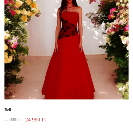
Bell
24 990
Ft
35 000
Ft