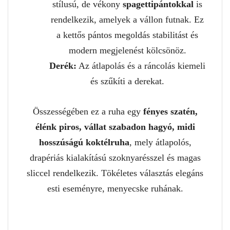
stílusú, de vékony
spagettipántokkal
is
rendelkezik, amelyek a vállon futnak. Ez
a kettős pántos megoldás stabilitást és
modern megjelenést kölcsönöz.
Derék:
Az átlapolás és a ráncolás kiemeli
és szűkíti a derekat.
Összességében ez a ruha egy
fényes szatén,
élénk piros, vállat szabadon hagyó, midi
hosszúságú koktélruha
, mely átlapolós,
drapériás kialakítású szoknyarésszel és magas
sliccel rendelkezik. Tökéletes választás elegáns
esti eseményre, menyecske ruhának.