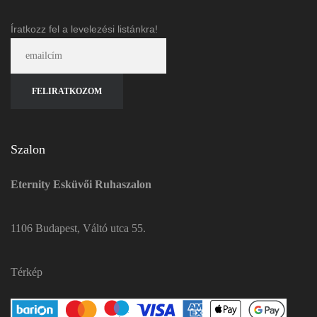
Íratkozz fel a levelezési listánkra!
Szalon
Eternity Esküvői Ruhaszalon
1106 Budapest, Váltó utca 55.
Térkép