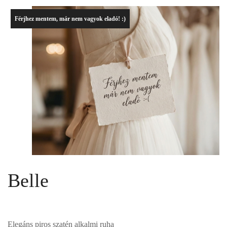
Férjhez mentem, már nem vagyok eladó! :)
Belle
Elegáns piros szatén alkalmi ruha