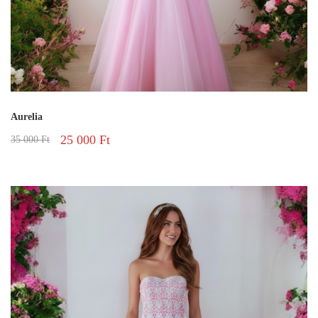
Aurelia
25 000
Ft
35 000
Ft