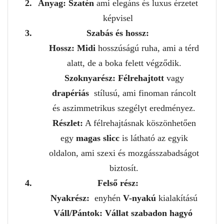
Anyag:
Szatén
ami elegáns és luxus érzetet
képvisel
Szabás és hossz:
Hossz:
Midi
hosszúságú ruha, ami a térd
alatt, de a boka felett végződik.
Szoknyarész:
Félrehajtott
vagy
drapériás
stílusú, ami finoman ráncolt
és aszimmetrikus szegélyt eredményez.
Részlet:
A félrehajtásnak köszönhetően
egy
magas slicc
is látható az egyik
oldalon, ami szexi és mozgásszabadságot
biztosít.
Felső rész:
Nyakrész:
enyhén
V-nyakú
kialakítású
Váll/Pántok:
Vállat szabadon hagyó