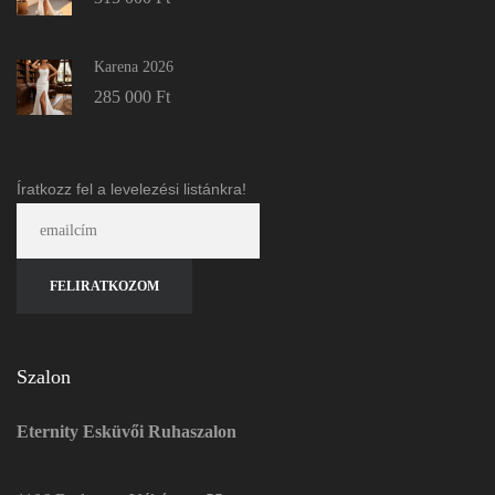
Karena 2026
285 000
Ft
Íratkozz fel a levelezési listánkra!
Szalon
Eternity Esküvői Ruhaszalon