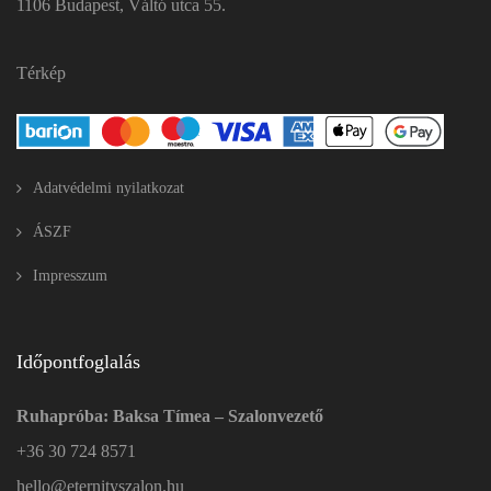
1106 Budapest, Váltó utca 55.
Térkép
Adatvédelmi nyilatkozat
ÁSZF
Impresszum
Időpontfoglalás
Ruhapróba: Baksa Tímea – Szalonvezető
+36 30 724 8571
hello@eternityszalon.hu