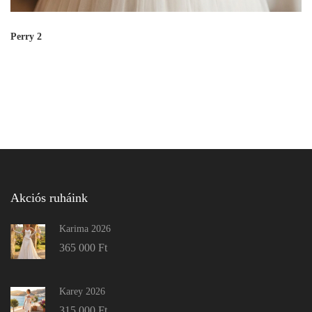
Perry 2
Akciós ruháink
Karima 2026
365 000
Ft
Karey 2026
315 000
Ft