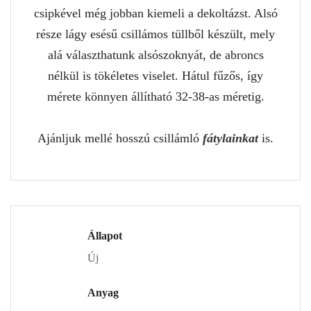
csipkével még jobban kiemeli a dekoltázst. Alsó
része lágy esésű csillámos tüllből készült, mely
alá választhatunk alsószoknyát, de abroncs
nélkül is tökéletes viselet. Hátul fűzős, így
mérete könnyen állítható 32-38-as méretig.
Ajánljuk mellé hosszú csillámló
fátylainkat
is.
Állapot
Új
Anyag