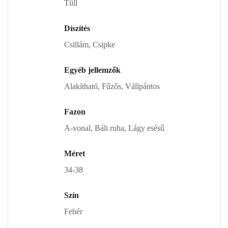
Tüll
Díszítés
Csillám, Csipke
Egyéb jellemzők
Alakítható, Fűzős, Vállpántos
Fazon
A-vonal, Báli ruha, Lágy esésű
Méret
34-38
Szín
Fehér