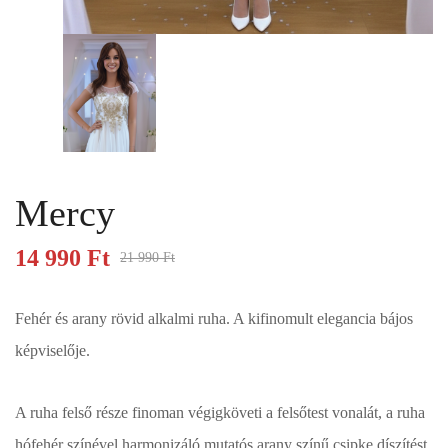
Mercy
14 990
Ft
21 990
Ft
Fehér és arany rövid alkalmi ruha. A kifinomult elegancia bájos
képviselője.
A ruha felső része finoman végigköveti a felsőtest vonalát, a ruha
hófehér színével harmonizáló mutatós arany színű csipke díszítést