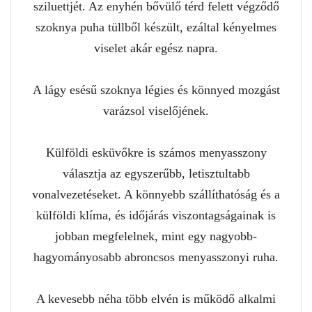
sziluettjét. Az enyhén bővülő térd felett végződő
szoknya puha tüllből készült, ezáltal kényelmes
viselet akár egész napra.
A lágy esésű szoknya légies és könnyed mozgást
varázsol viselőjének.
Külföldi esküvőkre is számos menyasszony
választja az egyszerűbb, letisztultabb
vonalvezetéseket. A könnyebb szállíthatóság és a
külföldi klíma, és időjárás viszontagságainak is
jobban megfelelnek, mint egy nagyobb-
hagyományosabb abroncsos menyasszonyi ruha.
A kevesebb néha több elvén is működő alkalmi