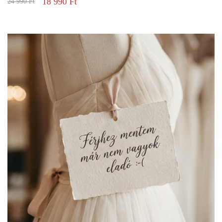
18 990
Ft
24 990
Ft