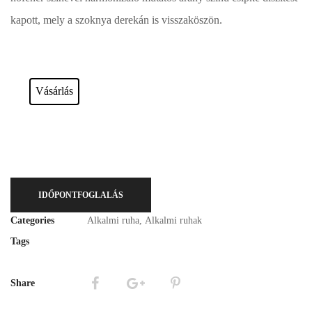
kapott, mely a szoknya derekán is visszaköszön.
Esküvői ruháink bérelhetőek vagy akár meg is vásárolhatóak. Válasszon!
Vásárlás
IDŐPONTFOGLALÁS
Categories
Alkalmi ruha
,
Alkalmi ruhak
Tags
Share