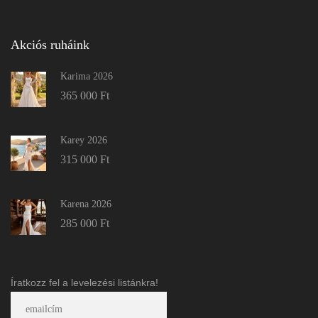
Akciós ruháink
Karima 2026
365 000
Ft
Karey 2026
315 000
Ft
Karena 2026
285 000
Ft
Íratkozz fel a levelezési listánkra!