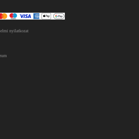
elmi nyilatkozat
szum