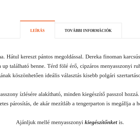
LEÍRÁS
TOVÁBBI INFORMÁCIÓK
. Hátul kereszt pántos megoldással. Dereka finoman karcsúsít
h up található benne. Térd fölé érő, cipzáros menyasszonyi ru
nak köszönhetően ideális választás kisebb polgári szertartáso
sszony ízlésére alakítható, minden kiegészítő passzol hozzá
etes párosítás, de akár mezítláb a tengerparton is megállja a h
Ajánljuk mellé menyasszonyi
kiegészítőnket
is.