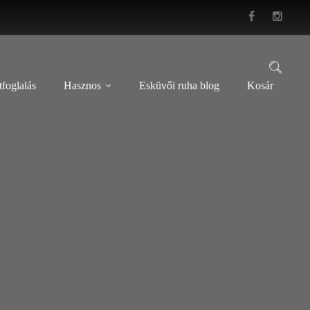
foglalás
Hasznos
Esküvői ruha blog
Kosár