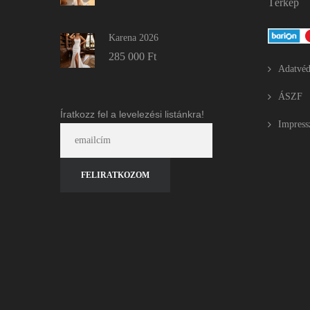
Térkép
Karena 2026
285 000
Ft
Adatvéd
ÁSZF
Íratkozz fel a levelezési listánkra!
Impres