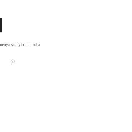
menyasszonyi ruha
,
ruha