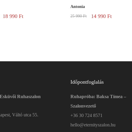
Antonia
18 990
Ft
14 990
Ft
25 990
Ft
Időpontfoglalás
 Esküvői Ruhaszalon
Ruhapróba: Baksa Tímea –
Szalonvezető
pest, Váltó utca 55.
+36 30 724 8571
hello@eternityszalon.hu