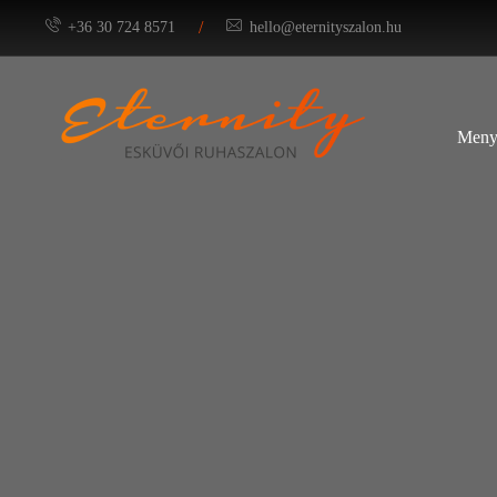
/
+36 30 724 8571
hello@eternityszalon.hu
Meny