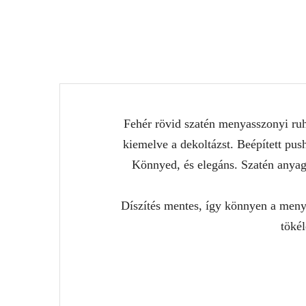
Fehér rövid szatén menyasszonyi ruha
kiemelve a dekoltázst. Beépített pus
Könnyed, és elegáns. Szatén anyagá
Díszítés mentes, így könnyen a menya
tökél