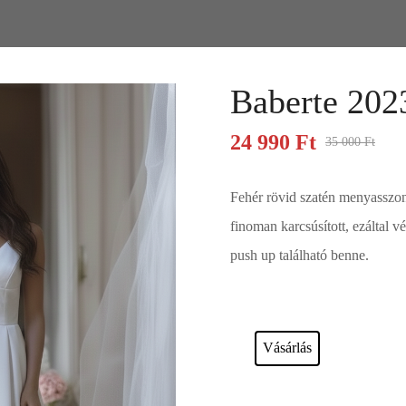
Baberte 202
24 990
Ft
35 000
Ft
Fehér rövid szatén menyasszon
finoman karcsúsított, ezáltal v
push up található benne.
Esküvői ruháink bérelhetőek vagy a
Vásárlás