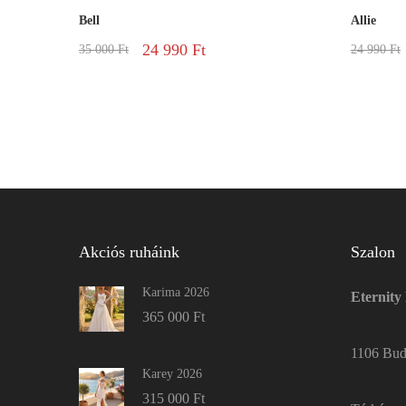
Bell
Allie
24 990
Ft
35 000
Ft
24 990
Ft
Akciós ruháink
Szalon
Karima 2026
Eternity
365 000
Ft
1106 Buda
Karey 2026
315 000
Ft