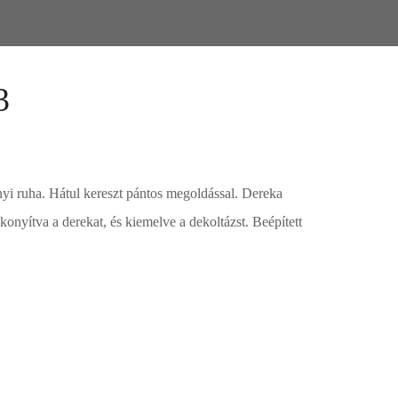
3
yi ruha. Hátul kereszt pántos megoldással. Dereka
ékonyítva a derekat, és kiemelve a dekoltázst. Beépített
kár meg is vásárolhatóak. Válasszon!