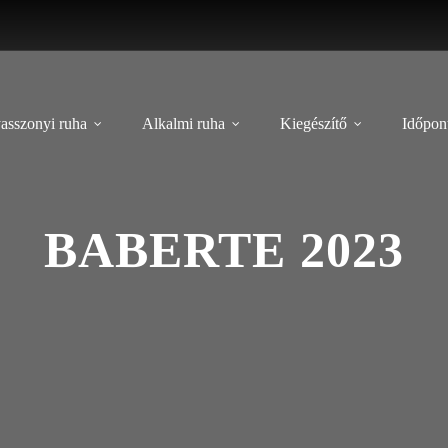
asszonyi ruha
Alkalmi ruha
Kiegészítő
Időpont
BABERTE 2023