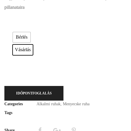
pillanataira
Esküvői ruháink bérelhetőek vagy akár meg is vásárolhatóak. Válasszon!
Bérlés
Vásárlás
IDŐPONTFOGLALÁS
Categories
Alkalmi ruhak
,
Menyecske ruha
Tags
Share