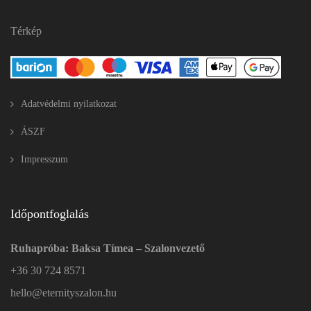
Térkép
Adatvédelmi nyilatkozat
ÁSZF
Impresszum
Időpontfoglalás
Ruhapróba: Baksa Tímea – Szalonvezető
+36 30 724 8571
hello@eternityszalon.hu