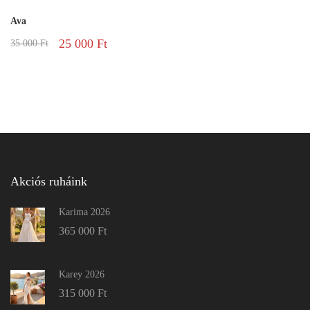
Ava
25 000
Ft
35 000
Ft
Akciós ruháink
Karima 2026
365 000
Ft
Karey 2026
315 000
Ft