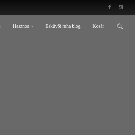
s
Hasznos
Esküvői ruha blog
Kosár