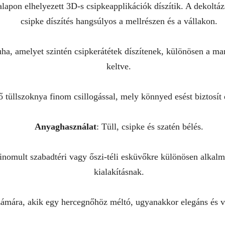
 alapon elhelyezett 3D-s csipkeapplikációk díszítik. A dekoltáz
csipke díszítés hangsúlyos a mellrészen és a vállakon.
 ruha, amelyet szintén csipkerátétek díszítenek, különösen a ma
keltve.
ő tüllszoknya finom csillogással, mely könnyed esést biztosít é
Anyaghasználat
: Tüll, csipke és szatén bélés.
inomult szabadtéri vagy őszi-téli esküvőkre különösen alkalm
kialakításnak.
számára, akik egy hercegnőhöz méltó, ugyanakkor elegáns és 