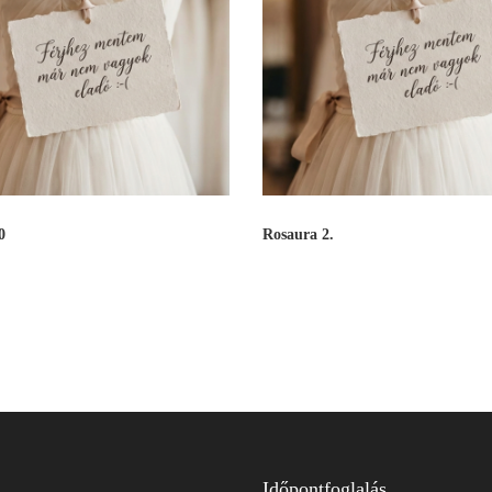
0
Rosaura 2.
Időpontfoglalás