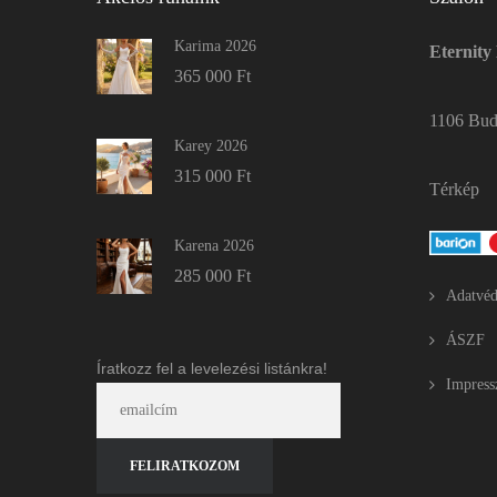
Karima 2026
Eternity
365 000
Ft
1106 Buda
Karey 2026
315 000
Ft
Térkép
Karena 2026
285 000
Ft
Adatvéd
ÁSZF
Íratkozz fel a levelezési listánkra!
Impres