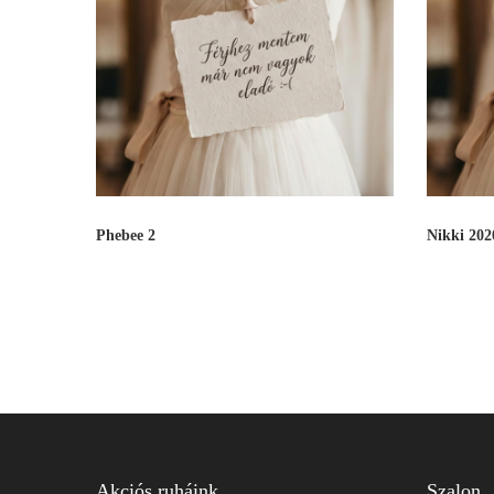
Phebee 2
Nikki 202
Akciós ruháink
Szalon