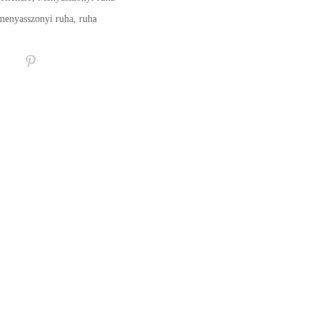
menyasszonyi ruha
,
ruha