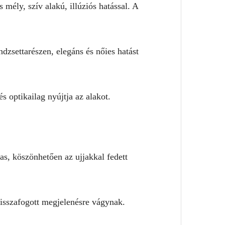
s mély, szív alakú, illúziós hatással. A
ndzsettarészen, elegáns és nőies hatást
s optikailag nyújtja az alakot.
as, köszönhetően az ujjakkal fedett
visszafogott megjelenésre vágynak.