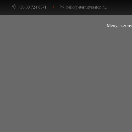
/
+36 30 724 8571
hello@eternityszalon.hu
Menyasszony