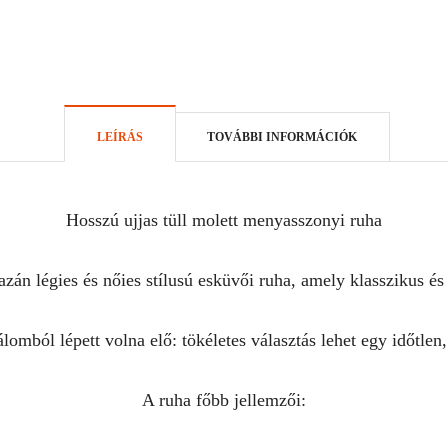
LEÍRÁS
TOVÁBBI INFORMÁCIÓK
Hosszú ujjas tüll molett menyasszonyi ruha
azán légies és nőies stílusú esküvői ruha, amely klasszikus és
álomból lépett volna elő: tökéletes választás lehet egy időtl
A ruha főbb jellemzői: