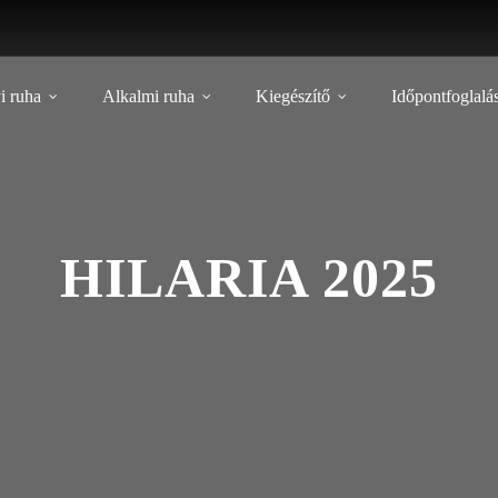
i ruha
Alkalmi ruha
Kiegészítő
Időpontfoglalá
HILARIA 2025