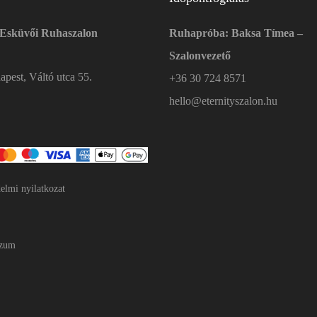
 Esküvői Ruhaszalon
Ruhapróba: Baksa Tímea –
Szalonvezető
pest, Váltó utca 55.
+36 30 724 8571
hello@eternityszalon.hu
elmi nyilatkozat
szum