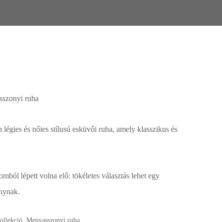
asszonyi ruha
 légies és nőies stílusú esküvői ruha, amely klasszikus és
mból lépett volna elő: tökéletes választás lehet egy
nynak.
ollekció
,
Menyasszonyi ruha