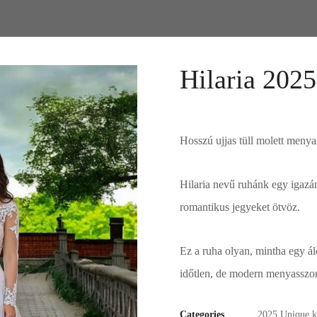
Hilaria 2025
Hosszú ujjas tüll molett meny
Hilaria nevű ruhánk egy igazán
romantikus jegyeket ötvöz.
Ez a ruha olyan, mintha egy álo
időtlen, de modern menyasszo
Categories
2025 Unique k