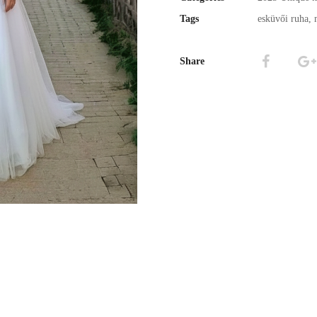
Tags
esküvői ruha
,
Share