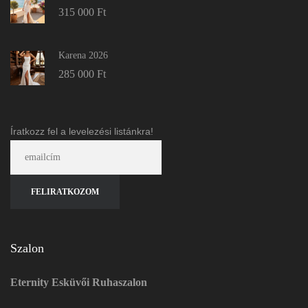
315 000
Ft
Karena 2026
285 000
Ft
Íratkozz fel a levelezési listánkra!
Szalon
Eternity Esküvői Ruhaszalon