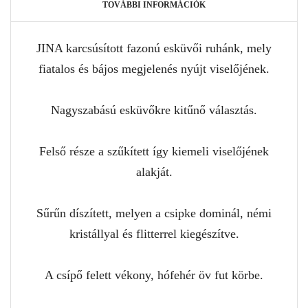
TOVÁBBI INFORMÁCIÓK
JINA karcsúsított fazonú esküvői ruhánk, mely
fiatalos és bájos megjelenés nyújt viselőjének.
Nagyszabású esküvőkre kitűnő választás.
Felső része a szűkített így kiemeli viselőjének
alakját.
Sűrűn díszített, melyen a csipke dominál, némi
kristállyal és flitterrel kiegészítve.
A csípő felett vékony, hófehér öv fut körbe.