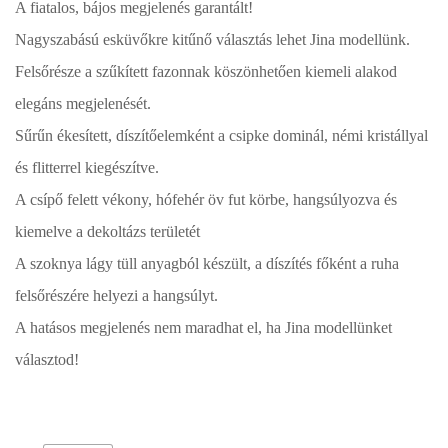
A fiatalos, bájos megjelenés garantált!
Nagyszabású esküvőkre kitűnő választás lehet Jina modellünk.
Felsőrésze a szűkített fazonnak köszönhetően kiemeli alakod
elegáns megjelenését.
Sűrűn ékesített, díszítőelemként a csipke dominál, némi kristállyal
és flitterrel kiegészítve.
A csípő felett vékony, hófehér öv fut körbe, hangsúlyozva és
kiemelve a dekoltázs területét
A szoknya lágy tüll anyagból készült, a díszítés főként a ruha
felsőrészére helyezi a hangsúlyt.
A hatásos megjelenés nem maradhat el, ha Jina modellünket
választod!
Esküvői ruháink bérelhetőek vagy akár meg is vásárolhatóak. Válasszon!