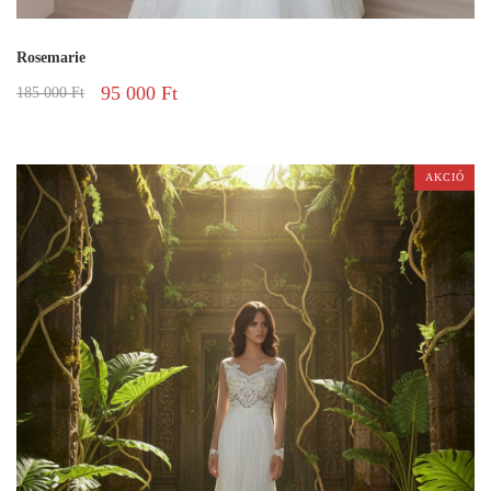
Rosemarie
95 000
Ft
185 000
Ft
AKCIÓ