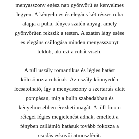
menyasszony egész nap gyönyörű és kényelmes
legyen. A kényelmes és elegáns két részes ruha
alapja a puha, fényes szatén anyag, amely
gyönyörűen fekszik a testen. A szatén lágy esése
és elegáns csillogása minden menyasszonyt
feldob, aki ezt a ruhát viseli.
A tüll uszály romantikus és légies hatást
kölcsönöz a ruhának. Az uszály könnyedén
lecsatolható, így a menyasszony a szertartás alatt
pompásan, míg a bulin szabadabban és
kényelmesebben érezheti magát. A tüll finom
rétegei légies megjelenést adnak, emellett a
fényben csillámló hatásuk tovább fokozza a
csodás esküvői atmoszférát.