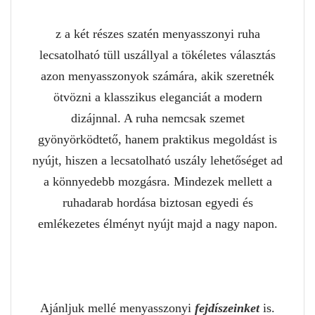
z a két részes szatén menyasszonyi ruha
lecsatolható tüll uszállyal a tökéletes választás
azon menyasszonyok számára, akik szeretnék
ötvözni a klasszikus eleganciát a modern
dizájnnal. A ruha nemcsak szemet
gyönyörködtető, hanem praktikus megoldást is
nyújt, hiszen a lecsatolható uszály lehetőséget ad
a könnyedebb mozgásra. Mindezek mellett a
ruhadarab hordása biztosan egyedi és
emlékezetes élményt nyújt majd a nagy napon.
Ajánljuk mellé menyasszonyi
fejdíszeinket
is.