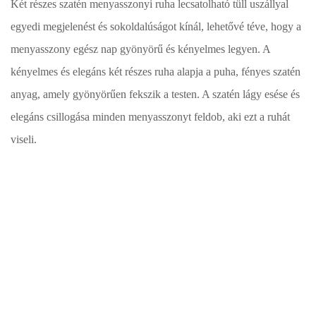
Két részes szatén menyasszonyi ruha lecsatolható tüll uszállyal
egyedi megjelenést és sokoldalúságot kínál, lehetővé téve, hogy a
menyasszony egész nap gyönyörű és kényelmes legyen. A
kényelmes és elegáns két részes ruha alapja a puha, fényes szatén
anyag, amely gyönyörűen fekszik a testen. A szatén lágy esése és
elegáns csillogása minden menyasszonyt feldob, aki ezt a ruhát
viseli.