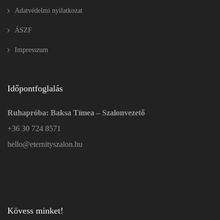
Adatvédelmi nyilatkozat
ÁSZF
Impresszum
Időpontfoglalás
Ruhapróba: Baksa Tímea – Szalonvezető
+36 30 724 8571
hello@eternityszalon.hu
Kövess minket!