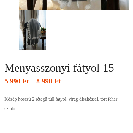
Menyasszonyi fátyol 15
5 990
Ft
–
8 990
Ft
Közép hosszú 2 rétegű tüll fátyol, virág díszítéssel, tört fehér
színben.
Esküvői ruháink bérelhetőek vagy akár meg is vásárolhatóak. Válasszon!