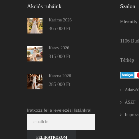
Akciós ruháink
Szalon
Karima 2026
Eternity
365 000
Ft
1106 Buda
Karey 2026
315 000
Ft
Térkép
Karena 2026
285 000
Ft
Adatvéd
ÁSZF
Íratkozz fel a levelezési listánkra!
Impres