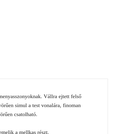
menyasszonyoknak. Vállra ejtett felső
yörűen simul a test vonalára, finoman
örűen csatolható.
melik a mellkas részt.