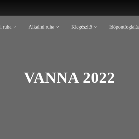
i ruha
Alkalmi ruha
Kiegészítő
Időpontfoglalá
VANNA 2022