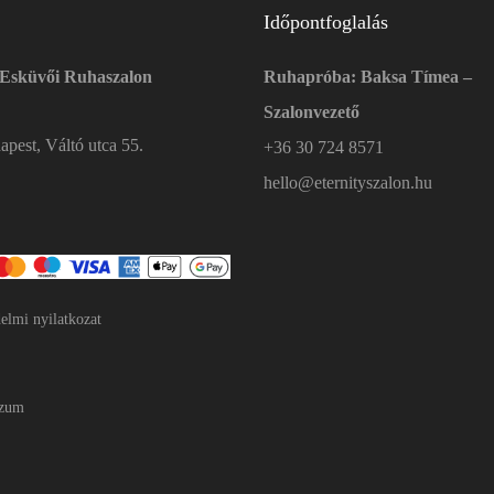
Időpontfoglalás
 Esküvői Ruhaszalon
Ruhapróba: Baksa Tímea –
Szalonvezető
pest, Váltó utca 55.
+36 30 724 8571
hello@eternityszalon.hu
elmi nyilatkozat
szum