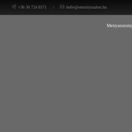
/
+36 30 724 8571
hello@eternityszalon.hu
Menyasszony