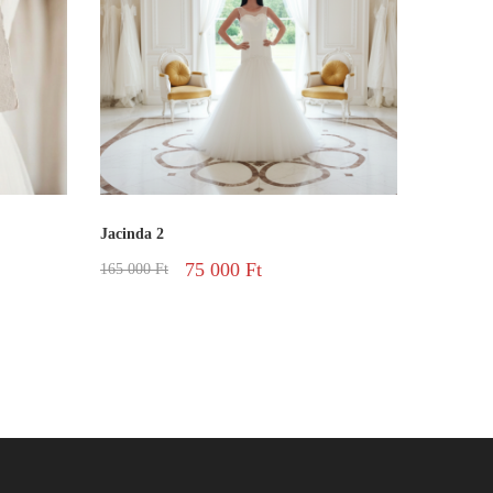
Jacinda 2
75 000
Ft
165 000
Ft