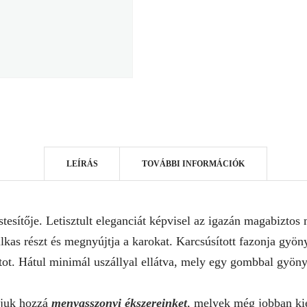
LEÍRÁS
TOVÁBBI INFORMÁCIÓK
esítője. Letisztult eleganciát képvisel az igazán magabiztos 
kas részt és megnyújtja a karokat. Karcsúsított fazonja gyön
tot. Hátul minimál uszállyal ellátva, mely egy gombbal gyöny
nljuk hozzá
menyasszonyi ékszereinket
, melyek még jobban kie