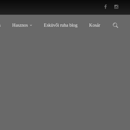
s
Hasznos
Esküvői ruha blog
Kosár