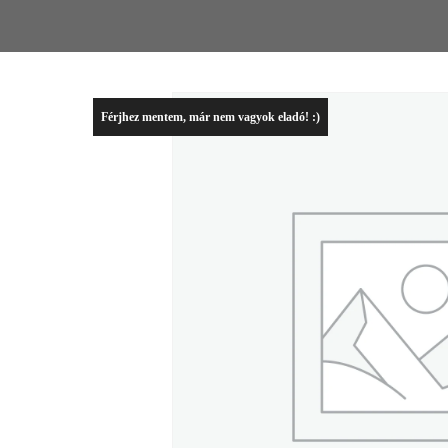
Férjhez mentem, már nem vagyok eladó! :)