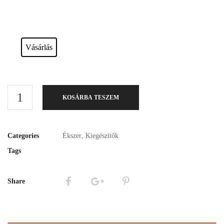
Esküvői ruháink bérelhetőek vagy akár meg is vásárolhatóak. Válasszon!
Vásárlás
KOSÁRBA TESZEM
Categories
Ékszer
,
Kiegészítők
Tags
Share