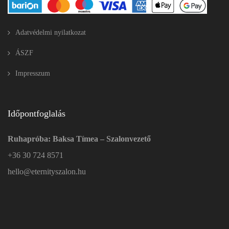
Adatvédelmi nyilatkozat
ÁSZF
Impresszum
Időpontfoglalás
Ruhapróba: Baksa Tímea – Szalonvezető
+36 30 724 8571
hello@eternityszalon.hu