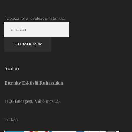
Íratkozz fel a levelezési listánkra!
Szalon
Eternity Esküvői Ruhaszalon
1106 Budapest, Váltó utca 55.
Térkép