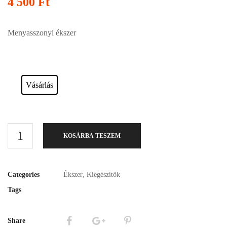
4 500
Ft
Menyasszonyi ékszer
Esküvői ruháink bérelhetőek vagy akár meg is vásárolhatóak. Válasszon!
Vásárlás
KOSÁRBA TESZEM
Categories
Ékszer
,
Kiegészítők
Tags
Share