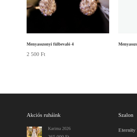
Menyasszonyi fülbevaló 4
Menyasszo
2 500
Ft
Akciós ruháink
Szalon
Karima 2026
Eternity
365 000
Ft