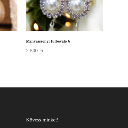
Menyasszonyi fülbevaló 6
2 500
Ft
Kövess minket!