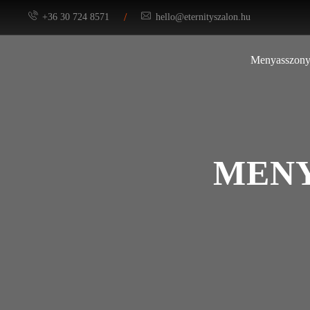
/
+36 30 724 8571
hello@eternityszalon.hu
Menyasszony
MENY