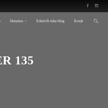
s
Hasznos
Esküvői ruha blog
Kosár
R 135