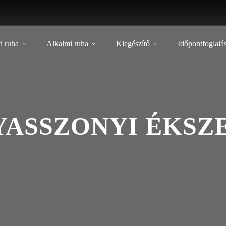
i ruha
Alkalmi ruha
Kiegészítő
Időpontfoglalá
ASSZONYI ÉKSZE