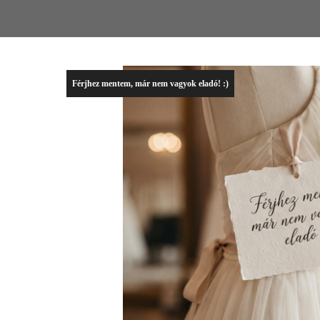
Férjhez mentem, már nem vagyok eladó! :)