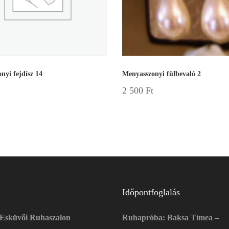
nyi fejdísz 14
Menyasszonyi fülbevaló 2
2 500
Ft
Időpontfoglalás
 Esküvői Ruhaszalon
Ruhapróba: Baksa Tímea –