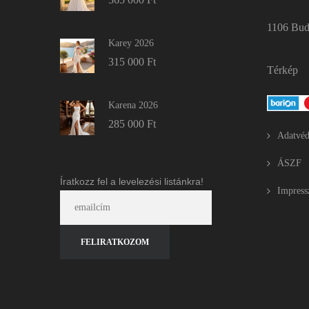
1106 Buda
Karey 2026
315 000
Ft
Térkép
Karena 2026
285 000
Ft
Adatvéd
ÁSZF
Íratkozz fel a levelezési listánkra!
Impres