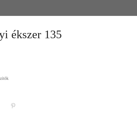
i ékszer 135
zítők