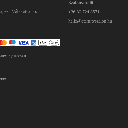
Szalonvezető
pest, Váltó utca 55.
+36 30 724 8571
hello@eternityszalon.hu
elmi nyilatkozat
szum