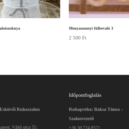
 alsószoknya
Menyasszonyi fülbevaló 3
2 500
Ft
Időpontfoglalás
 Esküvői Ruhaszalon
Ruhapróba: Baksa Tímea –
Szalonvezető
pest, Váltó utca 55.
+36 30 724 8571