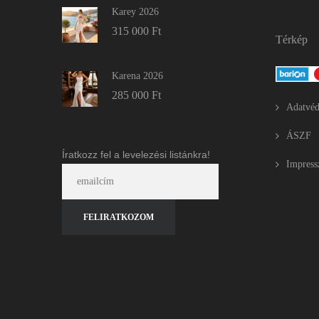
Karey 2026
315 000
Ft
Térkép
Karena 2026
285 000
Ft
Adatvéd
ÁSZF
Íratkozz fel a levelezési listánkra!
Impres