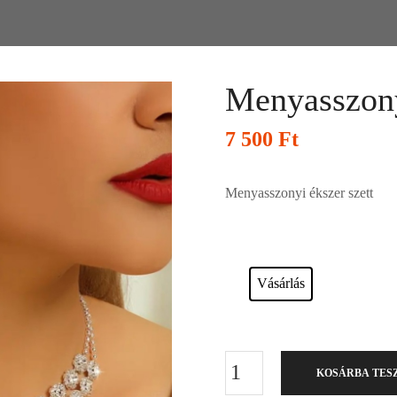
Menyasszony
7 500
Ft
Menyasszonyi ékszer szett
Esküvői ruháink bérelhetőek vagy a
Vásárlás
KOSÁRBA TES