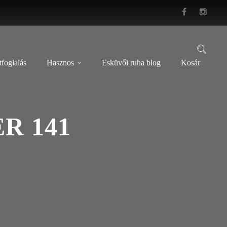
foglalás
Hasznos
Esküvői ruha blog
Kosár
R 141