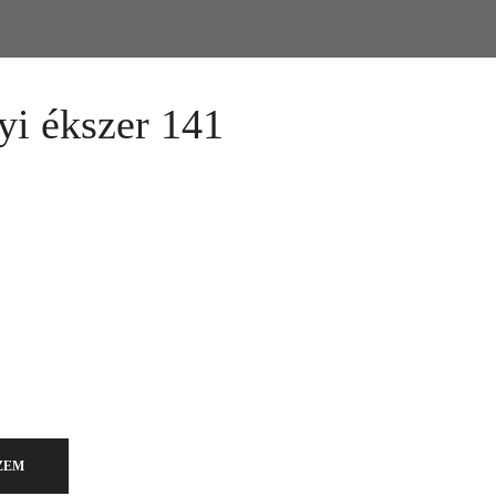
i ékszer 141
kár meg is vásárolhatóak. Válasszon!
ZEM