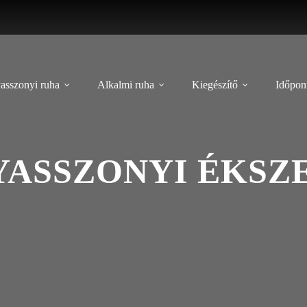
asszonyi ruha
Alkalmi ruha
Kiegészítő
Időpont
ASSZONYI ÉKSZE