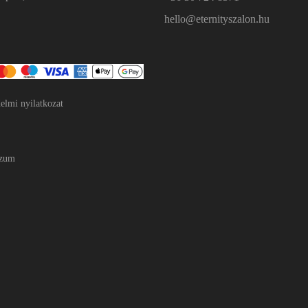
hello@eternityszalon.hu
elmi nyilatkozat
szum