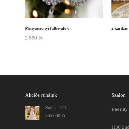
Menyasszonyi fülbevaló 6
2 karikás
2 500
Ft
Akciós ruháink
Szalon
Karima 2026
Eternity
365 000
Ft
1106 Buda