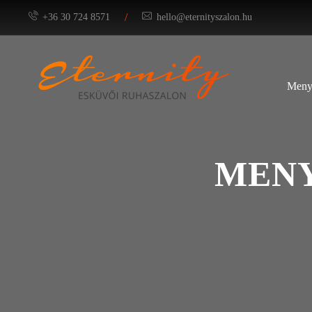
/
+36 30 724 8571
hello@eternityszalon.hu
Meny
MENY