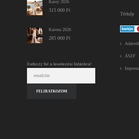
Karey 2026
315 000
Ft
Térkép
Karena 2026
285 000
Ft
Adatvéd
ÁSZF
Íratkozz fel a levelezési listánkra!
Impres