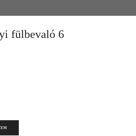
i fülbevaló 6
kár meg is vásárolhatóak. Válasszon!
ZEM