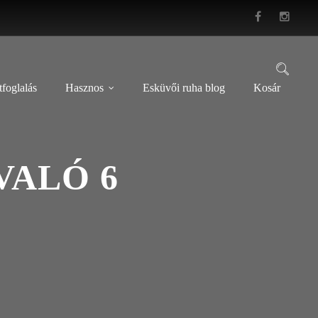
foglalás
Hasznos
Esküvői ruha blog
Kosár
VALÓ 6