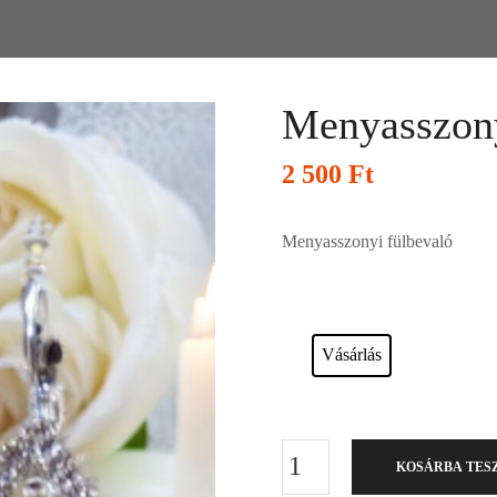
Menyasszony
2 500
Ft
Menyasszonyi fülbevaló
Esküvői ruháink bérelhetőek vagy a
Vásárlás
KOSÁRBA TES