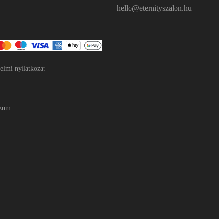
hello@eternityszalon.hu
elmi nyilatkozat
szum