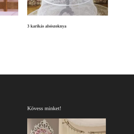
3 karikás alsószoknya
Kövess minket!