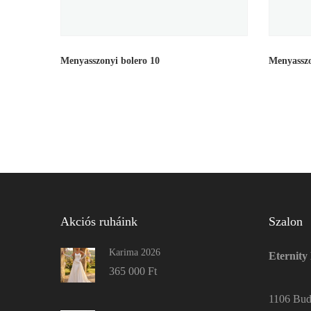
Menyasszonyi bolero 10
Menyasszo
Akciós ruháink
Szalon
Karima 2026
Eternity
365 000
Ft
1106 Buda