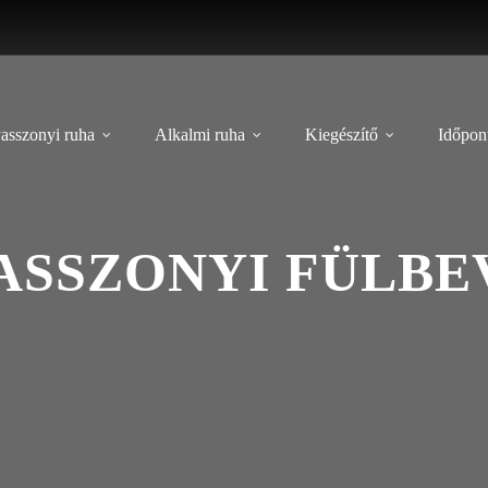
asszonyi ruha
Alkalmi ruha
Kiegészítő
Időpont
SSZONYI FÜLBE