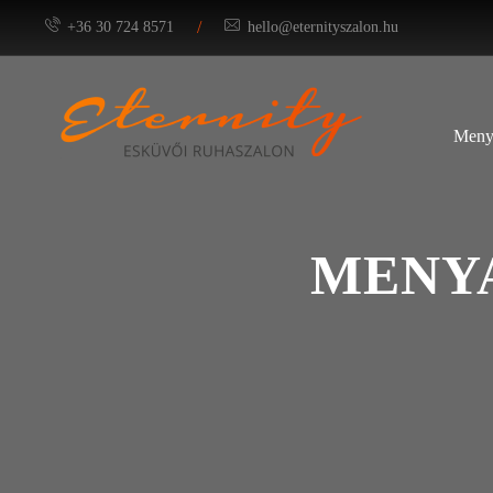
/
+36 30 724 8571
hello@eternityszalon.hu
Meny
MENYA