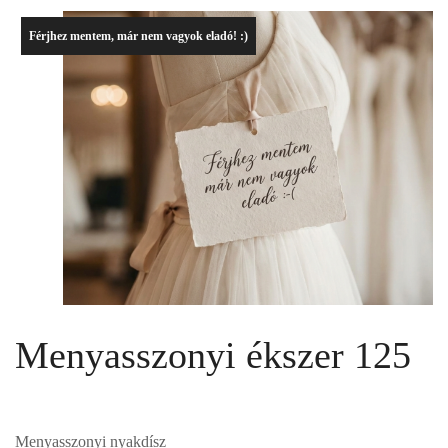
Férjhez mentem, már nem vagyok eladó! :)
Menyasszonyi ékszer 125
Menyasszonyi nyakdísz