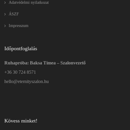
Adatvédelmi nyilatkozat
ÁSZF
Impresszum
Időpontfoglalás
Ruhapróba: Baksa Tímea – Szalonvezető
+36 30 724 8571
hello@eternityszalon.hu
Kövess minket!