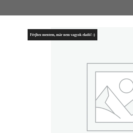
Férjhez mentem, már nem vagyok eladó! :)