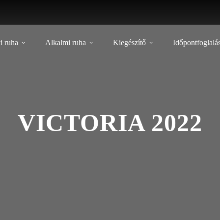
i ruha
Alkalmi ruha
Kiegészítő
Időpontfoglalá
VICTORIA 2022