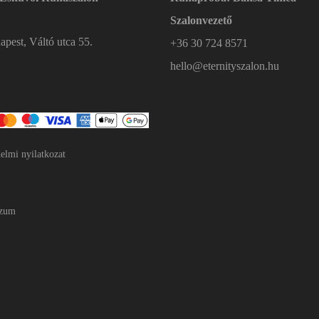
Szalonvezető
pest, Váltó utca 55.
+36 30 724 8571
hello@eternityszalon.hu
elmi nyilatkozat
szum