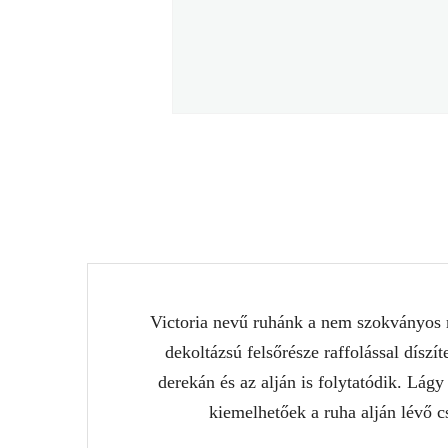
Victoria nevű ruhánk a nem szokványos m
dekoltázsú felsőrésze raffolással díszí
derekán és az alján is folytatódik. Lág
kiemelhetőek a ruha alján lévő c