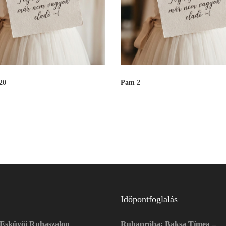
20
Pam 2
Időpontfoglalás
 Esküvői Ruhaszalon
Ruhapróba: Baksa Tímea –