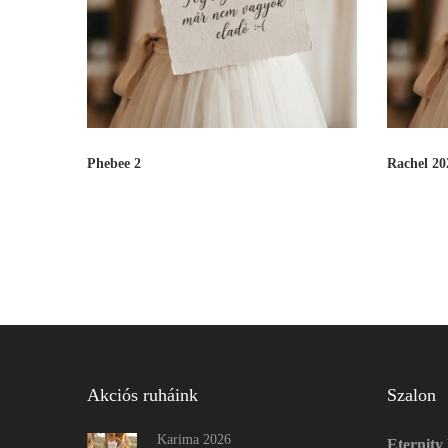
Phebee 2
Rachel 20
Akciós ruháink
Szalon
Karima 2026
Eternity