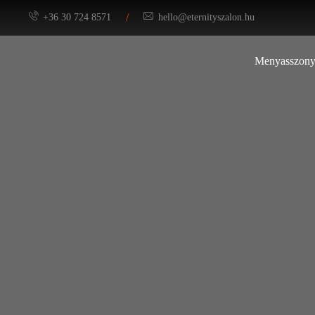
/
+36 30 724 8571
hello@eternityszalon.hu
Menyasszony