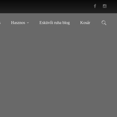
s
Hasznos
Esküvői ruha blog
Kosár