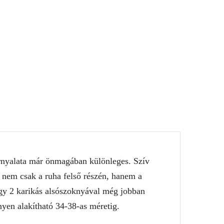
árnyalata már önmagában különleges. Szív
se nem csak a ruha felső részén, hanem a
 egy 2 karikás alsószoknyával még jobban
nyen alakítható 34-38-as méretig.