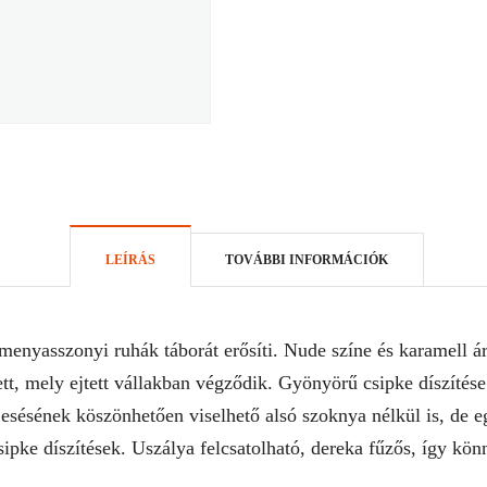
LEÍRÁS
TOVÁBBI INFORMÁCIÓK
enyasszonyi ruhák táborát erősíti. Nude színe és karamell 
tett, mely ejtett vállakban végződik. Gyönyörű csipke díszíté
y esésének köszönhetően viselhető alsó szoknya nélkül is, de
sipke díszítések. Uszálya felcsatolható, dereka fűzős, így kön