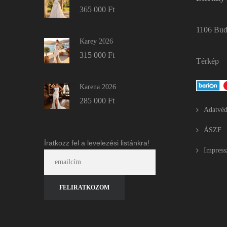
365 000
Ft
1106 Buda
Karey 2026
315 000
Ft
Térkép
Karena 2026
285 000
Ft
Adatvéd
ÁSZF
Íratkozz fel a levelezési listánkra!
Impres