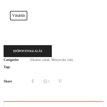
Esküvői ruháink bérelhetőek vagy akár meg is vásárolhatóak. Válasszon!
Vásárlás
IDŐPONTFOGLALÁS
Categories
Alkalmi ruhak
,
Menyecske ruha
Tags
Share