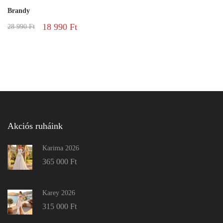
Brandy
18 990
Ft
28 990
Ft
Akciós ruháink
Karima 2026
365 000
Ft
Karey 2026
315 000
Ft