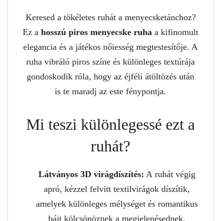
Keresed a tökéletes ruhát a menyecsketánchoz?
Ez a
hosszú piros menyecske ruha
a kifinomult
elegancia és a játékos nőiesség megtestesítője. A
ruha vibráló piros színe és különleges textúrája
gondoskodik róla, hogy az éjféli átöltözés után
is te maradj az este fénypontja.
Mi teszi különlegessé ezt a
ruhát?
Látványos 3D virágdíszítés:
A ruhát végig
apró, kézzel felvitt textilvirágok díszítik,
amelyek különleges mélységet és romantikus
bájt kölcsönöznek a megjelenésednek.