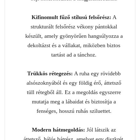
Kifinomult fűző stílusú felsőrész:
A
strukturált felsőrész vékony pántokkal
készült, amely gyönyörűen hangsúlyozza a
dekoltázst és a vállakat, miközben biztos
tartást ad a tánchoz.
Trükkös rétegezés:
A ruha egy rövidebb
alsószoknyából és egy földig érő, áttetsző
tüll rétegből áll. Ez a megoldás egyszerre
mutatja meg a lábaidat és biztosítja a
fenséges, hosszú ruhás sziluettet.
Modern hátmegoldás:
Jól látszik az
áttetsző, hálós hátrész, amelyet egy diszkrét,