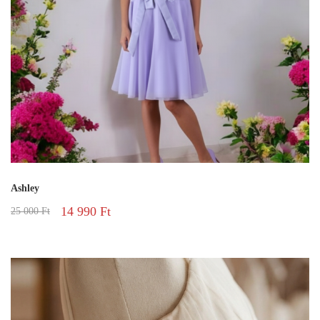
Ashley
14 990
Ft
25 000
Ft