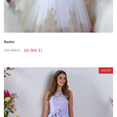
Barbie
69 900
Ft
125 000
Ft
AKCIÓ