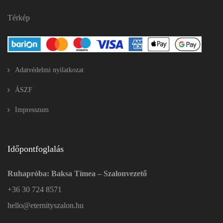
Térkép
Adatvédelmi nyilatkozat
ÁSZF
Impresszum
Időpontfoglalás
Ruhapróba: Baksa Tímea – Szalonvezető
+36 30 724 8571
hello@eternityszalon.hu