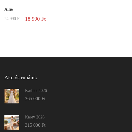
Allie
18 990
Ft
24 990
Ft
Akciós ruháink
Karima 2026
365 000
Ft
Karey 2026
315 000
Ft