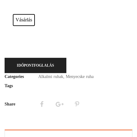
Esküvői ruháink bérelhetőek vagy akár meg is vásárolhatóak. Válasszon!
Vásárlás
IDŐPONTFOGLALÁS
Categories
Alkalmi ruhak
,
Menyecske ruha
Tags
Share