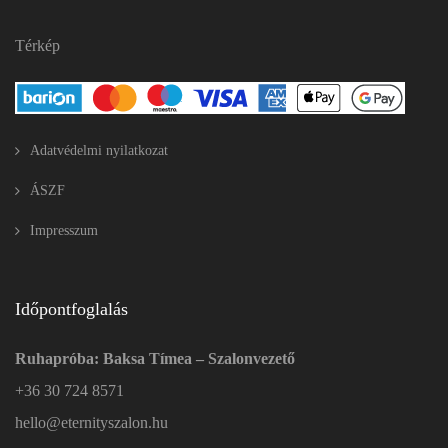
Térkép
Adatvédelmi nyilatkozat
ÁSZF
Impresszum
Időpontfoglalás
Ruhapróba: Baksa Tímea – Szalonvezető
+36 30 724 8571
hello@eternityszalon.hu