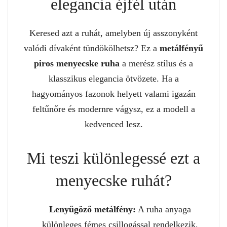
elegancia éjfél után
Keresed azt a ruhát, amelyben új asszonyként
valódi dívaként tündökölhetsz? Ez a
metálfényű
piros menyecske ruha
a merész stílus és a
klasszikus elegancia ötvözete. Ha a
hagyományos fazonok helyett valami igazán
feltűnőre és modernre vágysz, ez a modell a
kedvenced lesz.
Mi teszi különlegessé ezt a
menyecske ruhát?
Lenyűgöző metálfény:
A ruha anyaga
különleges fémes csillogással rendelkezik,