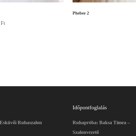
Phebee 2
0
Ft
Időpontfoglalás
 Esküvői Ruhaszalon
Ruhapróba: Baksa Tímea –
Szalonvezető