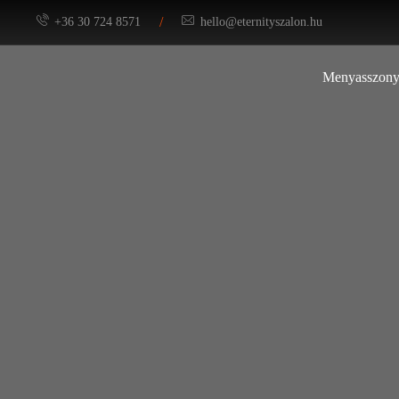
/
+36 30 724 8571
hello@eternityszalon.hu
Menyasszony