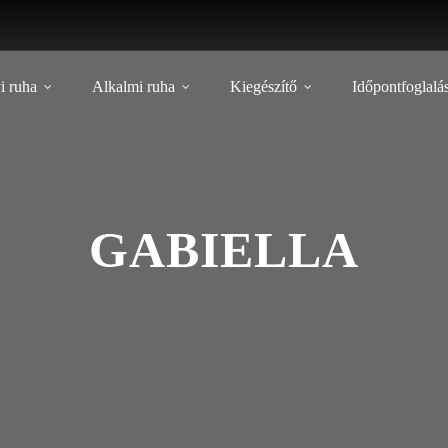
i ruha
Alkalmi ruha
Kiegészítő
Időpontfoglalá
GABIELLA