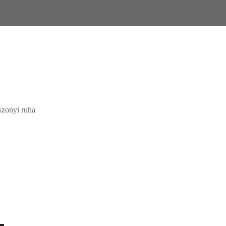
szonyi ruha
kár meg is vásárolhatóak. Válasszon!