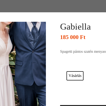
Gabiella
185 000
Ft
Spagetti pántos szatén menyas
Esküvői ruháink bérelhetőek vagy a
Vásárlás