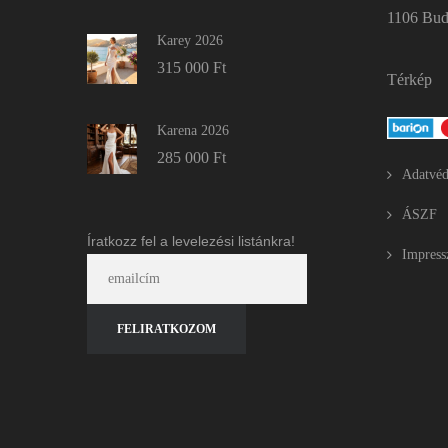
1106 Buda
Karey 2026
315 000
Ft
Térkép
Karena 2026
285 000
Ft
Adatvéd
ÁSZF
Íratkozz fel a levelezési listánkra!
Impres