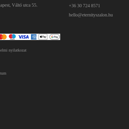
pest, Váltó utca 55.
+36 30 724 8571
hello@eternityszalon.hu
elmi nyilatkozat
szum