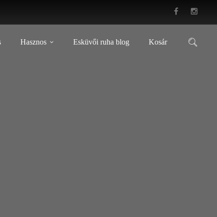
s
Hasznos
Esküvői ruha blog
Kosár