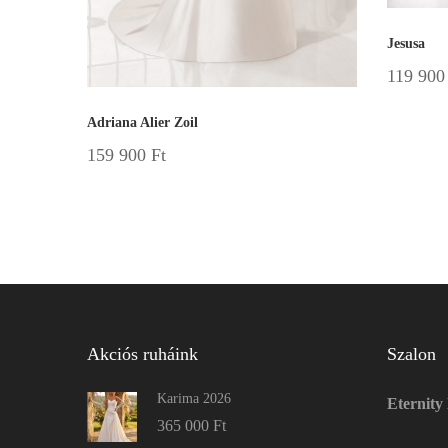
Jesusa
119 90
Adriana Alier Zoil
159 900
Ft
Akciós ruháink
Szalon
Karima 2026
Eternity
365 000
Ft