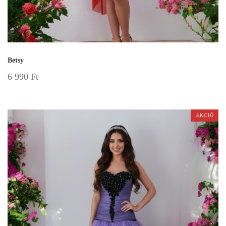
Betsy
6 990
Ft
AKCIÓ