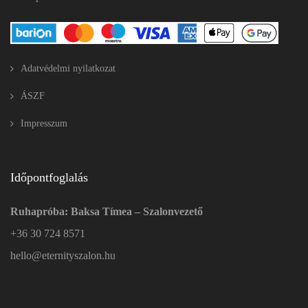
Adatvédelmi nyilatkozat
ÁSZF
Impresszum
Időpontfoglalás
Ruhapróba: Baksa Tímea – Szalonvezető
+36 30 724 8571
hello@eternityszalon.hu