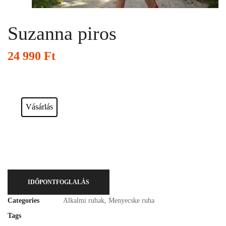
Suzanna piros
24 990
Ft
Esküvői ruháink bérelhetőek vagy akár meg is vásárolhatóak. Válasszon!
Vásárlás
IDŐPONTFOGLALÁS
Categories
Alkalmi ruhak
,
Menyecske ruha
Tags