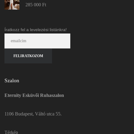
285 000
Ft
Íratkozz fel a levelezési listánkra!
Szalon
Eternity Esküvői Ruhaszalon
1106 Budapest, Váltó utca 55.
Térkép