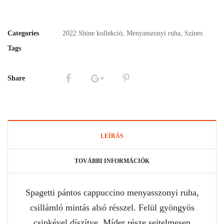
Categories
2022 Shine kollekció
,
Menyasszonyi ruha
,
Színes
Tags
Share
LEÍRÁS
TOVÁBBI INFORMÁCIÓK
Spagetti pántos cappuccino menyasszonyi ruha,
csillámló mintás alsó résszel. Felül gyöngyös
csipkével díszítve. Míder része sejtelmesen