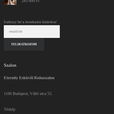
285 000
Ft
Íratkozz fel a levelezési listánkra!
Szalon
Eternity Esküvői Ruhaszalon
1106 Budapest, Váltó utca 55.
Térkép