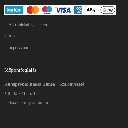
Adatvédelmi nyilatkozat
ÁSZF
Impresszum
Időpontfoglalás
Ruhapróba: Baksa Tímea – Szalonvezető
+36 30 724 8571
hello@eternityszalon.hu