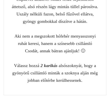
áttetsző, alsó részén lágy mintás tüllel párosítva.
Uszály nélküli fazon, belső fűzővel ellátva,
gyöngy gombokkal díszítve a hátán.
Aki nem a megszokott hófehér menyasszonyi
ruhát keresi, hanem a színesebb csillámló
Csodát, annak bátran ajánljuk! 🙂
Válassz hozzá
2 karikás
alsószoknyát, hogy a
gyönyörű csillámló minták a szoknya alján még
jobban előtérbe kerülhessenek.