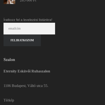
285 000
Ft
Íratkozz fel a levelezési listánkra!
Szalon
Eternity Esküvői Ruhaszalon
1106 Budapest, Váltó utca 55.
Térkép