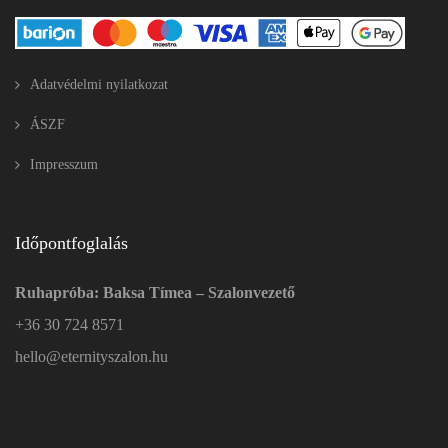
Adatvédelmi nyilatkozat
ÁSZF
Impresszum
Időpontfoglalás
Ruhapróba: Baksa Tímea – Szalonvezető
+36 30 724 8571
hello@eternityszalon.hu