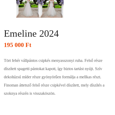
Emeline 2024
195 000
Ft
Tört fehér vállpántos csipkés menyasszonyi ruha. Felső része
díszített spagetti pántokat kapott, így biztos tartást nyújt. Szív
dekoltázsú míder része gyönyörűen formálja a mellkas részt.
Finoman áttetsző felső része csipkével díszített, mely díszítés a
szoknya részén is visszaköszön.