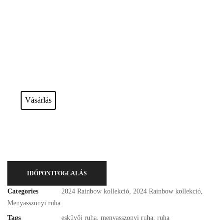
Esküvői ruháink bérelhetőek vagy akár meg is vásárolhatóak. Válasszon!
Vásárlás
IDŐPONTFOGLALÁS
Categories
2024 Rainbow kollekció
,
2024 Rainbow kollekció
,
Menyasszonyi ruha
Tags
esküvői ruha
,
menyasszonyi ruha
,
ruha