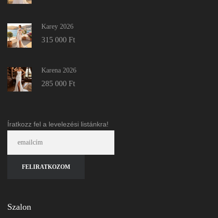
Karey 2026
315 000
Ft
Karena 2026
285 000
Ft
Íratkozz fel a levelezési listánkra!
Szalon