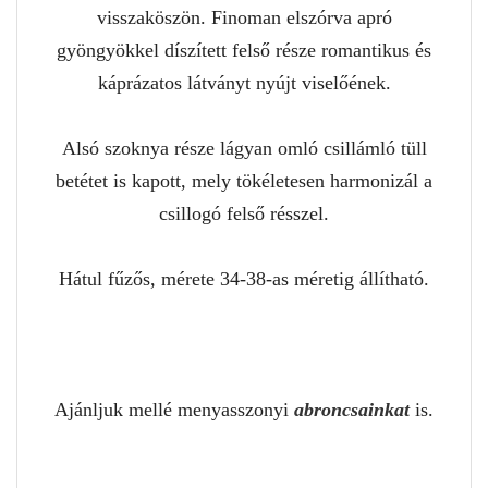
visszaköszön. Finoman elszórva apró
gyöngyökkel díszített felső része romantikus és
káprázatos látványt nyújt viselőének.
Alsó szoknya része lágyan omló csillámló tüll
betétet is kapott, mely tökéletesen harmonizál a
csillogó felső résszel.
Hátul fűzős, mérete 34-38-as méretig állítható.
Ajánljuk mellé menyasszonyi
abroncsainkat
is.