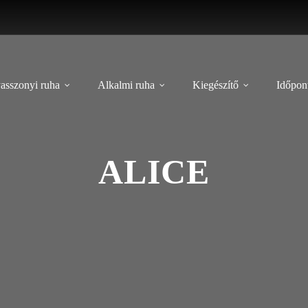
asszonyi ruha
Alkalmi ruha
Kiegészítő
Időpont
ALICE