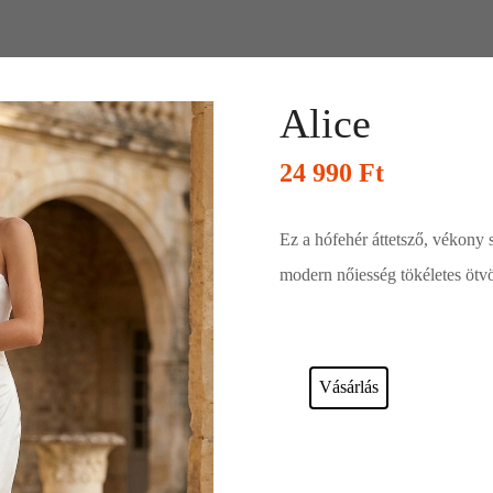
Alice
24 990
Ft
Ez a hófehér áttetsző, vékony 
modern nőiesség tökéletes ötvö
Esküvői ruháink bérelhetőek vagy a
Vásárlás