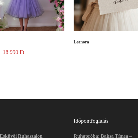
Leanora
18 990
Ft
Időpontfoglalás
 Esküvői Ruhaszalon
Ruhapróba: Baksa Tímea –