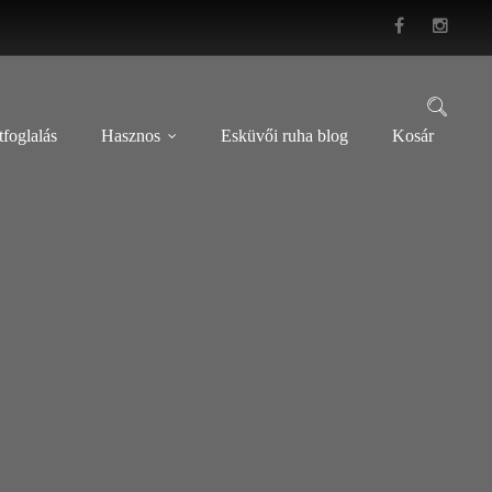
foglalás
Hasznos
Esküvői ruha blog
Kosár