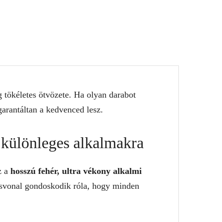
 tökéletes ötvözete. Ha olyan darabot
garantáltan a kedvenced lesz.
s különleges alkalmakra
z a
hosszú fehér, ultra vékony alkalmi
básvonal gondoskodik róla, hogy minden