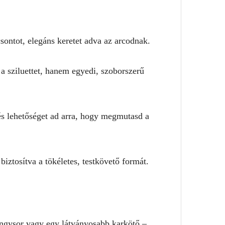
sontot, elegáns keretet adva az arcodnak.
a sziluettet, hanem egyedi, szoborszerű
s lehetőséget ad arra, hogy megmutasd a
biztosítva a tökéletes, testkövető formát.
yöngysor vagy egy látványosabb karkötő –