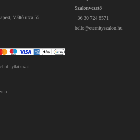
Szalonvezető
pest, Váltó utca 55.
+36 30 724 8571
hello@eternityszalon.hu
elmi nyilatkozat
szum