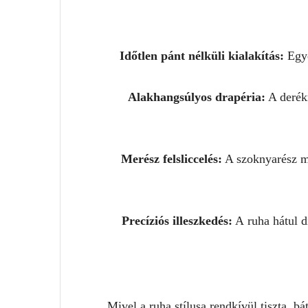
Időtlen pánt nélküli kialakítás:
Egye
Alakhangsúlyos drapéria:
A derékr
Merész felsliccelés:
A szoknyarész ma
Precíziós illeszkedés:
A ruha hátul di
Mivel a ruha stílusa rendkívül tiszta, 