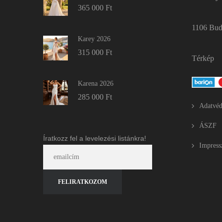
365 000
Ft
1106 Buda
Karey 2026
315 000
Ft
Térkép
Karena 2026
285 000
Ft
Adatvéd
ÁSZF
Íratkozz fel a levelezési listánkra!
Impres