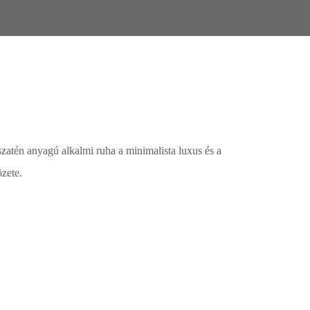
szatén anyagú alkalmi ruha a minimalista luxus és a
zete.
kár meg is vásárolhatóak. Válasszon!