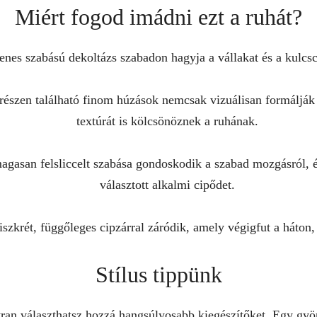
Miért fogod imádni ezt a ruhát?
nes szabású dekoltázs szabadon hagyja a vállakat és a kulcsc
észen található finom húzások nemcsak vizuálisan formálják 
textúrát is kölcsönöznek a ruhának.
gasan felsliccelt szabása gondoskodik a szabad mozgásról, é
választott alkalmi cipődet.
szkrét, függőleges cipzárral záródik, amely végigfut a háton, 
Stílus tippünk
bátran választhatsz hozzá hangsúlyosabb kiegészítőket. Egy g