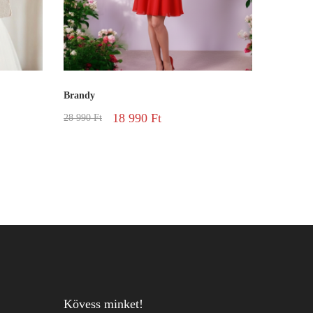
Brandy
18 990
Ft
28 990
Ft
Kövess minket!