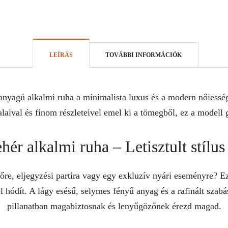
LEÍRÁS
TOVÁBBI INFORMÁCIÓK
 anyagú alkalmi ruha a minimalista luxus és a modern nőiesség
nalaival és finom részleteivel emel ki a tömegből, ez a modell 
ehér alkalmi ruha – Letisztult stílu
vőre, eljegyzési partira vagy egy exkluzív nyári eseményre? E
l hódít. A lágy esésű, selymes fényű anyag és a rafinált sza
pillanatban magabiztosnak és lenyűgözőnek érezd magad.