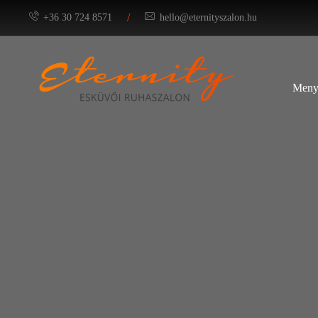
/
+36 30 724 8571
hello@eternityszalon.hu
Meny