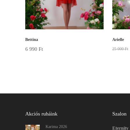
Bettina
Arielle
6 990
Ft
25 000
Ft
Akciós ruháink
Szalon
Karima 2026
Eternity