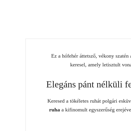
Ez a hófehér áttetsző, vékony szatén
keresel, amely letisztult vo
Elegáns pánt nélküli f
Keresed a tökéletes ruhát polgári eskü
ruha
a kifinomult egyszerűség erejéve