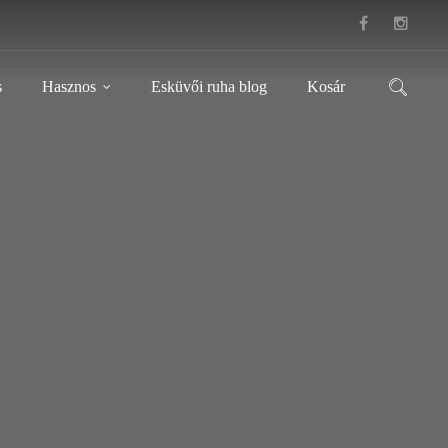
s
Hasznos
Esküvői ruha blog
Kosár