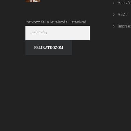
Adatvéd
ÁSZF
Íratkozz fel a levelezési listánkra!
Impres