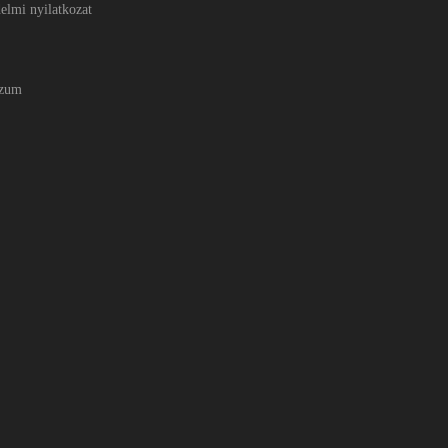
elmi nyilatkozat
szum