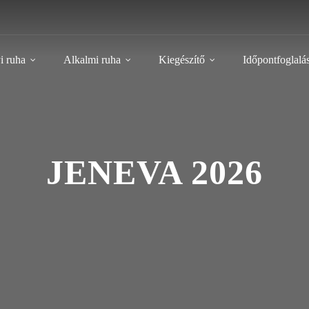
i ruha
Alkalmi ruha
Kiegészítő
Időpontfoglalá
JENEVA 2026