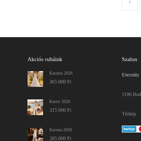
Akciós ruháink
Szalon
Karima 2026
Eternity
365 000
Ft
1106 Buda
Karey 2026
315 000
Ft
Térkép
Karena 2026
285 000
Ft