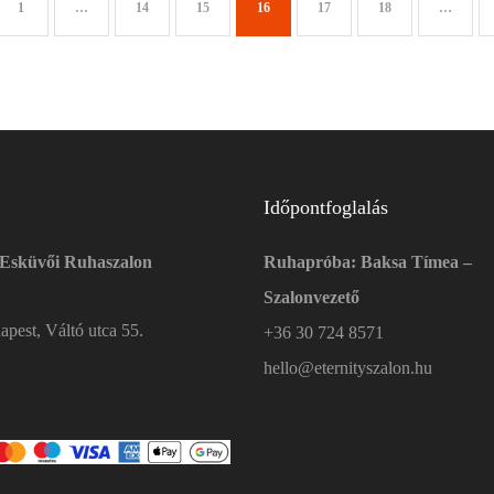
1
…
14
15
16
17
18
…
Időpontfoglalás
 Esküvői Ruhaszalon
Ruhapróba: Baksa Tímea –
Szalonvezető
pest, Váltó utca 55.
+36 30 724 8571
hello@eternityszalon.hu