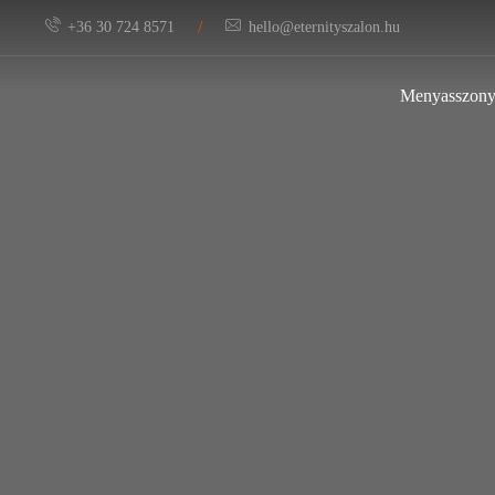
/
+36 30 724 8571
hello@eternityszalon.hu
Menyasszony