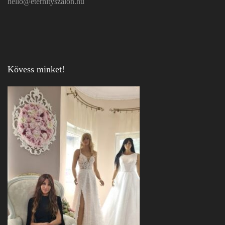
hello@eternityszalon.hu
Kövess minket!