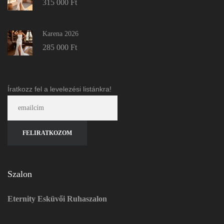
315 000
Ft
Karena 2026
285 000
Ft
Íratkozz fel a levelezési listánkra!
Szalon
Eternity Esküvői Ruhaszalon