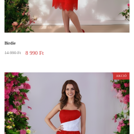
Birdie
8 990
Ft
14 990
Ft
AKCIÓ