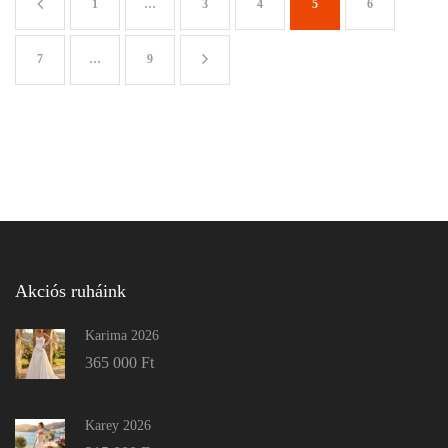
1
…
3
4
5
6
7
…
9
Akciós ruháink
Karima 2026
365 000
Ft
Karey 2026