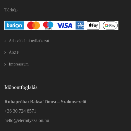
Térkép
Adatvédelmi nyilatkozat
ÁSZF
Impresszum
Időpontfoglalás
Ruhapróba: Baksa Tímea – Szalonvezető
+36 30 724 8571
hello@eternityszalon.hu