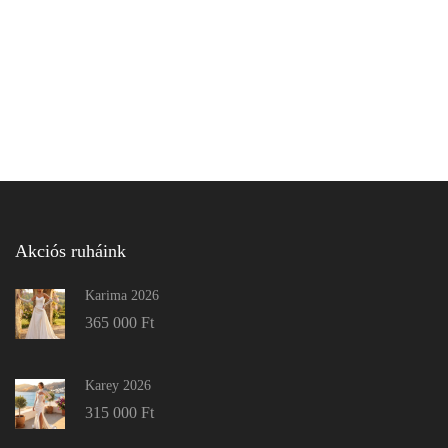
Akciós ruháink
Karima 2026
365 000
Ft
Karey 2026
315 000
Ft