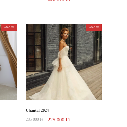
AKCIÓ
AKCIÓ
Chantal 2024
225 000
Ft
285 000
Ft