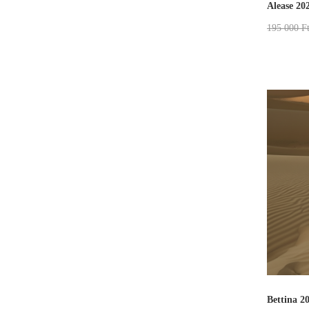
Alease 20
195 000
F
Bettina 2