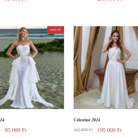
AKCIÓ
024
Celestine 2024
85 000
Ft
195 000
Ft
t
265 000
Ft