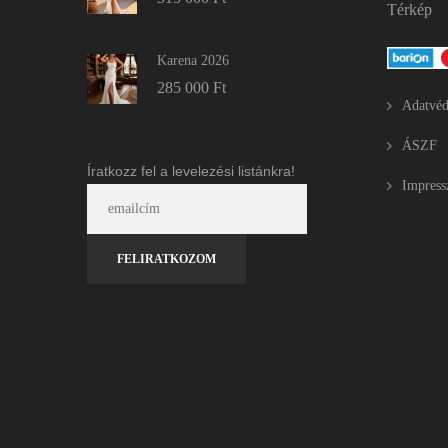
Térkép
Karena 2026
285 000
Ft
Adatvéd
ÁSZF
Íratkozz fel a levelezési listánkra!
Impres