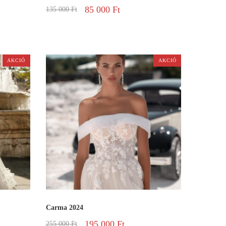
85 000
Ft
135 000
Ft
AKCIÓ
AKCIÓ
Carma 2024
195 000
Ft
255 000
Ft