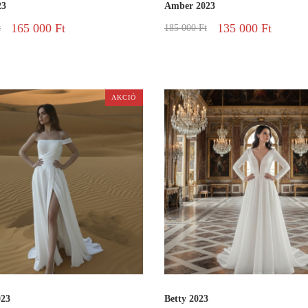
23
Amber 2023
165 000
Ft
135 000
Ft
t
185 000
Ft
AKCIÓ
023
Betty 2023