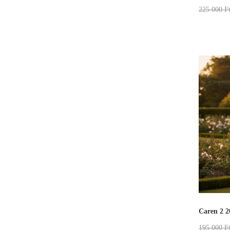
225 000
F
Caren 2 2
195 000
F