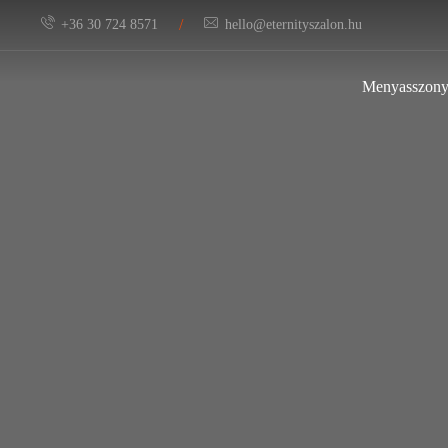
/
+36 30 724 8571
hello@eternityszalon.hu
Menyasszony