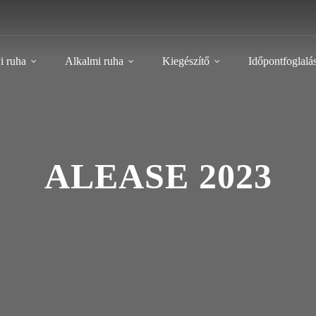
i ruha
Alkalmi ruha
Kiegészítő
Időpontfoglalá
ALEASE 2023