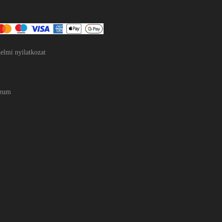
elmi nyilatkozat
szum