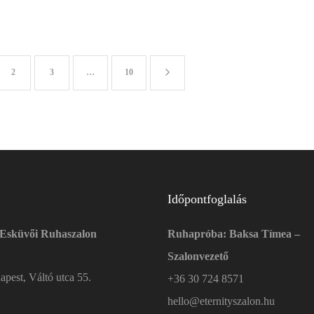
2
3
…
10
Időpontfoglalás
 Esküvői Ruhaszalon
Ruhapróba: Baksa Tímea –
Szalonvezető
pest, Váltó utca 55.
+36 30 724 8571
hello@eternityszalon.hu