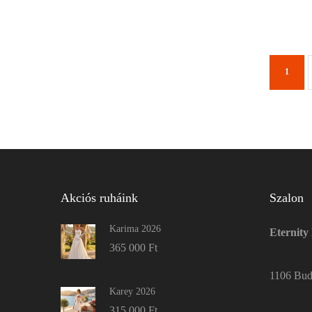
1
Akciós ruháink
Szalon
Karima 2026
Eternity
365 000
Ft
1106 Buda
Karey 2026
315 000
Ft