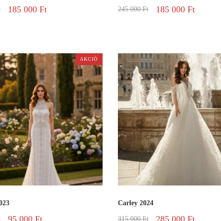
185 000
Ft
185 000
Ft
t
245 000
Ft
AKCIÓ
023
Carley 2024
95 000
Ft
285 000
Ft
t
315 000
Ft