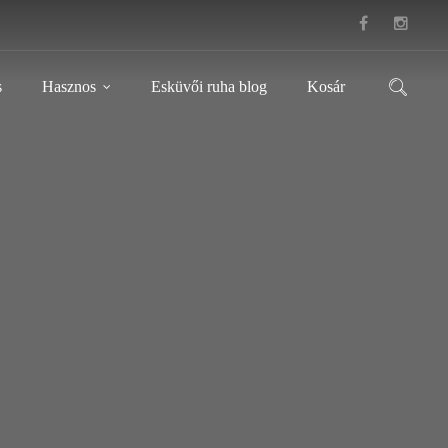
s
Hasznos
Esküvői ruha blog
Kosár