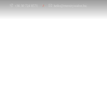
/
+36 30 724 8571
hello@eternityszalon.hu
Menyasszony