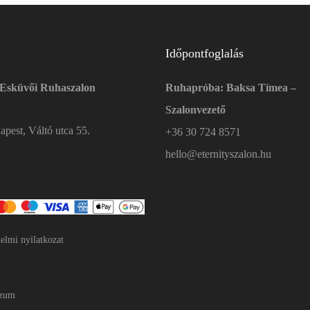
Időpontfoglalás
 Esküvői Ruhaszalon
Ruhapróba: Baksa Tímea –
Szalonvezető
pest, Váltó utca 55.
+36 30 724 8571
hello@eternityszalon.hu
elmi nyilatkozat
szum