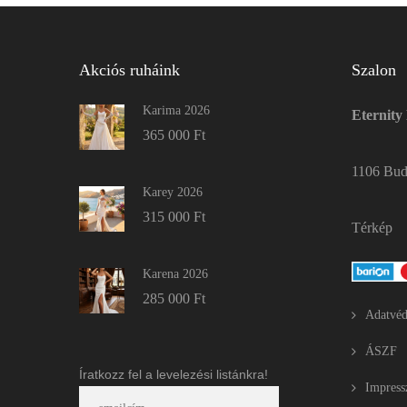
Akciós ruháink
Szalon
Karima 2026
Eternity
365 000
Ft
1106 Buda
Karey 2026
315 000
Ft
Térkép
Karena 2026
285 000
Ft
Adatvéd
ÁSZF
Íratkozz fel a levelezési listánkra!
Impres