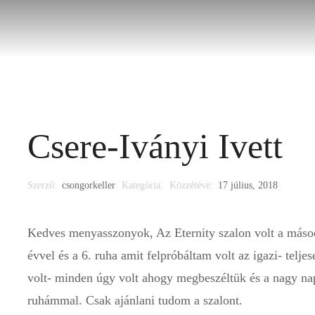
i ruha
Alkalmi ruha
Kiegészítő
Időpontfoglalá
Csere-Iványi Ivett
Szerző:
csongorkeller
Kategória:
Közzétéve:
17 július, 2018
Kedves menyasszonyok, Az Eternity szalon volt a másod
évvel és a 6. ruha amit felpróbáltam volt az igazi- telje
volt- minden úgy volt ahogy megbeszéltük és a nagy na
ruhámmal. Csak ajánlani tudom a szalont.