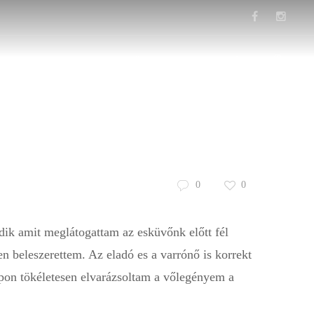
s
Hasznos
Esküvői ruha blog
Kosár
0
0
ik amit meglátogattam az esküvőnk előtt fél
sen beleszerettem. Az eladó es a varrónő is korrekt
pon tökéletesen elvarázsoltam a vőlegényem a