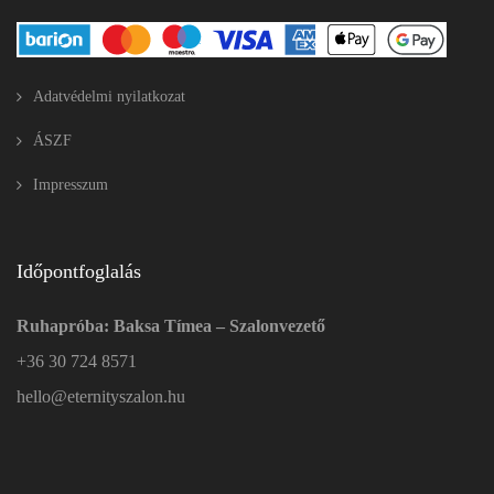
Adatvédelmi nyilatkozat
ÁSZF
Impresszum
Időpontfoglalás
Ruhapróba: Baksa Tímea – Szalonvezető
+36 30 724 8571
hello@eternityszalon.hu