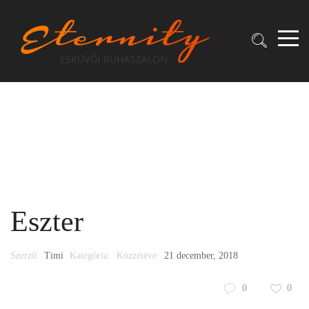
Eszter
Szerző:
Timi
Kategória:
Közzétéve:
21 december, 2018
0
0