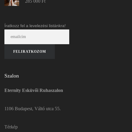
285 000
Ft
Íratkozz fel a levelezési listánkra!
Szalon
Eternity Esküvői Ruhaszalon
1106 Budapest, Váltó utca 55.
Térkép