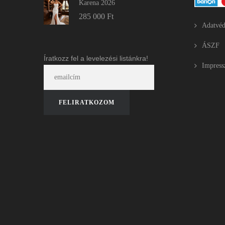
Karena 2026
285 000
Ft
Adatvéd
ÁSZF
Íratkozz fel a levelezési listánkra!
Impres