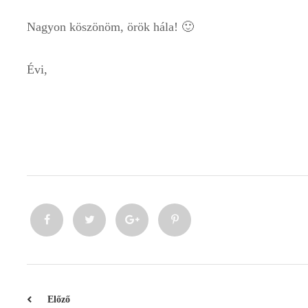
Nagyon köszönöm, örök hála! 🙂
Évi,
Előző