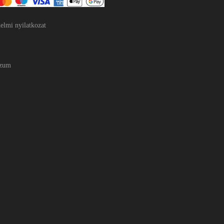
elmi nyilatkozat
szum