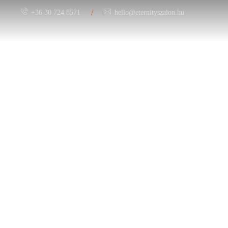
/
+36 30 724 8571
hello@eternityszalon.hu
Menyasszony