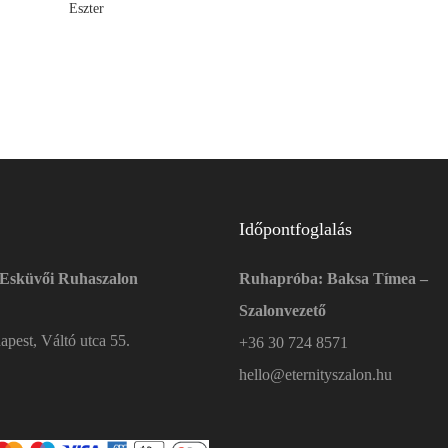
Eszter
Időpontfoglalás
 Esküvői Ruhaszalon
Ruhapróba: Baksa Tímea –
Szalonvezető
pest, Váltó utca 55.
+36 30 724 8571
hello@eternityszalon.hu