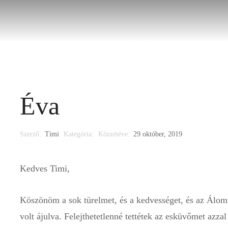
i ruha
Alkalmi ruha
Kiegészítő
Időpontfoglalá
Éva
Szerző:
Timi
Kategória:
Közzétéve:
29 október, 2019
Kedves Timi,
Köszönöm a sok türelmet, és a kedvességet, és az Álom 
volt ájulva. Felejthetetlenné tettétek az esküvőmet azz