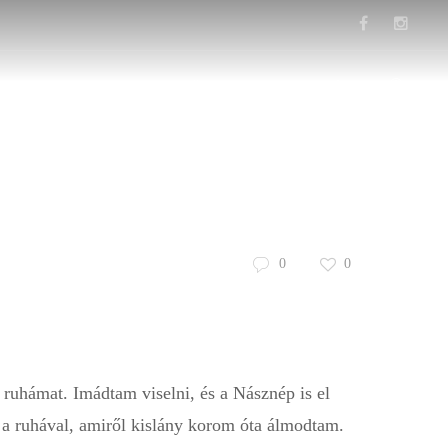
s
Hasznos
Esküvői ruha blog
Kosár
0
0
ruhámat. Imádtam viselni, és a Násznép is el
al a ruhával, amiről kislány korom óta álmodtam.