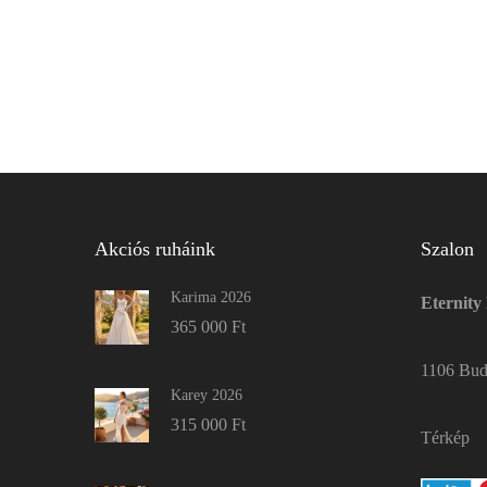
Akciós ruháink
Szalon
Karima 2026
Eternity
365 000
Ft
1106 Buda
Karey 2026
315 000
Ft
Térkép