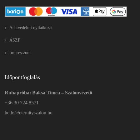
Adatvédelmi nyilatkozat
ÁSZF
Impresszum
Időpontfoglalás
Ruhapróba: Baksa Tímea – Szalonvezető
+36 30 724 8571
hello@eternityszalon.hu