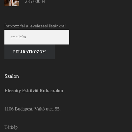
285 000
Ft
Íratkozz fel a levelezési listánkra!
Szalon
Eternity Esküvői Ruhaszalon
1106 Budapest, Váltó utca 55.
Térkép