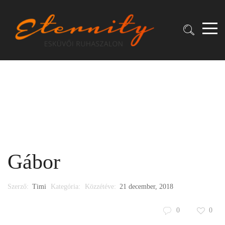
Gábor
Szerző:
Timi
Kategória:
Közzétéve:
21 december, 2018
0
0